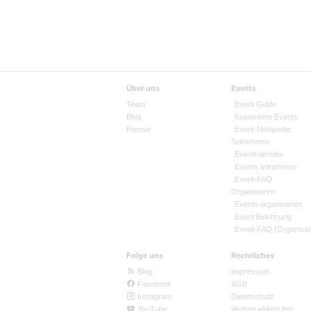
Über uns
Events
Team
Event Guide
Blog
Kostenlose Events
Presse
Event-Netiquette
Teilnehmen
Eventkalender
Events teilnehmen
Event-FAQ
Organisieren
Events organisieren
Event Belohnung
Event-FAQ (Organisat
Folge uns
Rechtliches
Blog
Impressum
Facebook
AGB
Instagram
Datenschutz
YouTube
Vertrag widerrufen