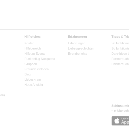
Hilfreiches
Erfahrungen
Tipps & Tri
Kosten
Erfahrungen
So funktionie
Hilfebereich
Liebesgeschichten
So funktioni
Hilfe zu Events
Eventberichte
Date-Ideen 
Funkenflug Netiquette
Partnersuch
Gruppen
Partnersuch
Freunde einladen
Blog
Liebeskram
Neue Ansicht
ion)
Schluss mi
– erlebe ech