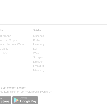
cks
Städte
rt die App
München
eren die Gruppen
Berlin
bei schlechtem Wetter
Hamburg
e ab 40
Köln
e ab 50
Wien
Stuttgart
Dresden
Frankfurt
Nürnberg
t dem ewigen Swipen
tes Kennenlernen bei kostenlosen Events! 🎉