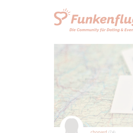
chopard
(74)