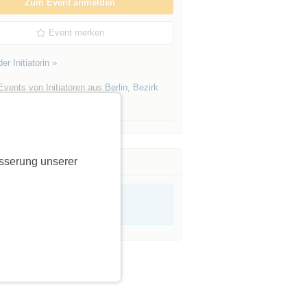
Zum Event anmelden
Event merken
er Initiatorin »
Events von Initiatoren aus
Berlin
,
Bezirk
u
sserung unserer