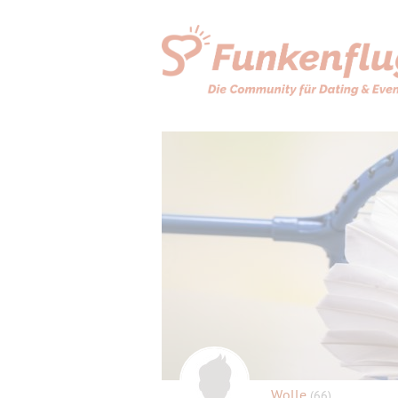
Wolle
(66)