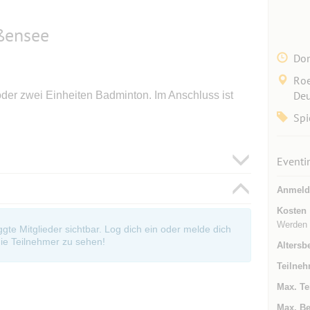
ßensee
Don
Roe
Deu
oder zwei Einheiten Badminton. Im Anschluss ist
Spi
Eventi
Anmeld
Kosten
Werden g
oggte Mitglieder sichtbar. Log dich ein oder melde dich
ie Teilnehmer zu sehen!
Altersb
Teilneh
Max. Te
Max. Be