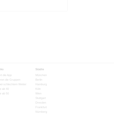
cks
Städte
rt die App
München
eren die Gruppen
Berlin
bei schlechtem Wetter
Hamburg
e ab 40
Köln
e ab 50
Wien
Stuttgart
Dresden
Frankfurt
Nürnberg