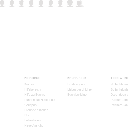
Hilfreiches
Erfahrungen
Tipps & Tri
Kosten
Erfahrungen
So funktionie
Hilfebereich
Liebesgeschichten
So funktioni
Hilfe zu Events
Eventberichte
Date-Ideen 
Funkenflug Netiquette
Partnersuch
Gruppen
Partnersuch
Freunde einladen
Blog
Liebeskram
Neue Ansicht