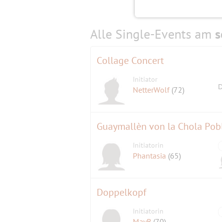
Alle Single-Events am
s
Collage Concert
Initiator
D
NetterWolf
(72)
Guaymallèn von la Chola Pob
Initiatorin
Phantasia
(65)
Doppelkopf
Initiatorin
MayB
(70)