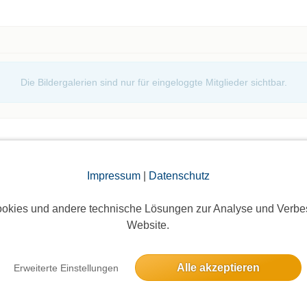
Die Bildergalerien sind nur für eingeloggte Mitglieder sichtbar.
Impressum
|
Datenschutz
okies und andere technische Lösungen zur Analyse und Verbe
elben Tag
Website.
rlinern von Anno 1150
Alle akzeptieren
Erweiterte Einstellungen
Eine Anmeldung