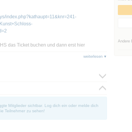
asys/index.php?kathaupt=11&knr=241-
unst+Schloss-
d=2
Andere 
 VHS das Ticket buchen und dann erst hier
weiterlesen
ich!
oggte Mitglieder sichtbar. Log dich ein oder melde dich
ie Teilnehmer zu sehen!