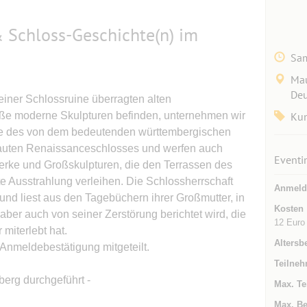
 Schloss-Geschichte(n) im
Sam
Mau
Deu
einer Schlossruine überragten alten
roße moderne Skulpturen befinden, unternehmen wir
Kun
chte des von dem bedeutenden württembergischen
bauten Renaissanceschlosses und werfen auch
Eventi
erke und Großskulpturen, die den Terrassen des
e Ausstrahlung verleihen. Die Schlossherrschaft
Anmeld
nd liest aus den Tagebüchern ihrer Großmutter, in
Kosten
ber auch von seiner Zerstörung berichtet wird, die
12 Euro
miterlebt hat.
Altersb
 Anmeldebestätigung mitgeteilt.
Teilneh
erg durchgeführt -
Max. Te
Max. Be