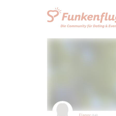
Elanor
(64)