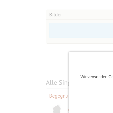
Bilder
Wir verwenden Co
Alle Single-Events am
s
Begegnung mit den Ersten Be
Initiator
Störtebeker
(63)