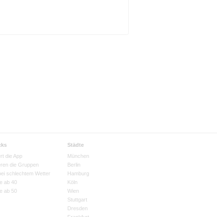
cks
Städte
rt die App
München
eren die Gruppen
Berlin
bei schlechtem Wetter
Hamburg
e ab 40
Köln
e ab 50
Wien
Stuttgart
Dresden
Frankfurt