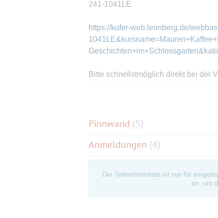
241-1041LE
https://kufer-web.leonberg.de/webb
1041LE&kursname=Mauren+Kaffee+K
Geschichten+im+Schlossgarten&kati
Bitte schnellstmöglich direkt bei der
anmelden!
Ohne Ticket ist keine Teilnahme mögl
Pinnwand
(
5
)
Anmeldungen
(4)
Die Teilnehmerliste ist nur für eingel
an, um d