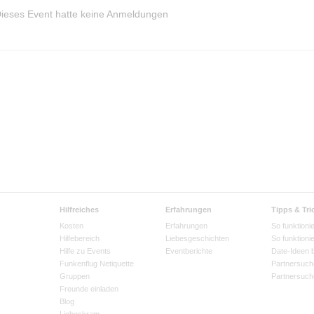
ieses Event hatte keine Anmeldungen
Hilfreiches
Erfahrungen
Tipps & Tri
Kosten
Erfahrungen
So funktionie
Hilfebereich
Liebesgeschichten
So funktioni
Hilfe zu Events
Eventberichte
Date-Ideen 
Funkenflug Netiquette
Partnersuch
Gruppen
Partnersuch
Freunde einladen
Blog
Liebeskram