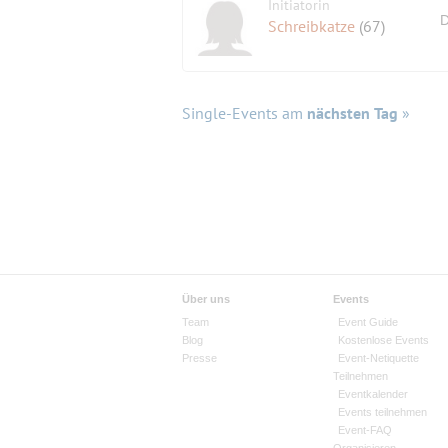
Initiatorin
D
Schreibkatze
(67)
Single-Events am
nächsten Tag
»
Über uns
Events
Team
Event Guide
Blog
Kostenlose Events
Presse
Event-Netiquette
Teilnehmen
Eventkalender
Events teilnehmen
Event-FAQ
Organisieren