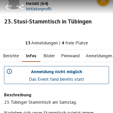
Heiidii
(
64
)
Initiatorprofil
23. Stusi-Stammtisch in Tübingen
13
Anmeldungen
|
4
freie Plätze
Berichte
Infos
Bilder
Pinnwand
Anmeldungen
Anmeldung nicht möglich
Das Event fand bereits statt
Beschreibung
23. Tübinger Stammtisch am Samstag.
Nachdem sich unser Stammtisch zuletzt immer