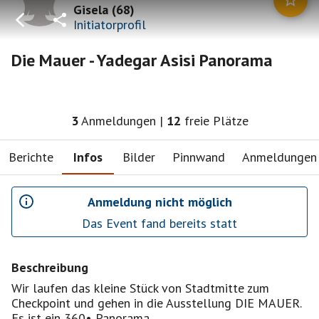
Gisela
(
68
)
Initiatorprofil
Die Mauer - Yadegar Asisi Panorama
3
Anmeldungen
|
12
freie Plätze
Berichte
Infos
Bilder
Pinnwand
Anmeldungen
Anmeldung nicht möglich
Das Event fand bereits statt
Beschreibung
Wir laufen das kleine Stück von Stadtmitte zum
Checkpoint und gehen in die Ausstellung DIE MAUER.
Es ist ein 360• Panorama.