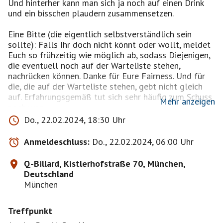
Und hinterher kann man sich ja noch auf einen Drink
und ein bisschen plaudern zusammensetzen.
Eine Bitte (die eigentlich selbstverständlich sein
sollte): Falls Ihr doch nicht könnt oder wollt, meldet
Euch so frühzeitig wie möglich ab, sodass Diejenigen,
die eventuell noch auf der Warteliste stehen,
nachrücken können. Danke für Eure Fairness. Und für
die, die auf der Warteliste stehen, gebt nicht gleich
auf. Erfahrungsgemäß tut sich sehr häufig zum Schuss
Mehr anzeigen
noch was.
Do., 22.02.2024, 18:30 Uhr
Hinweis: Für absolute Neueinsteiger/Anfänger ist
dieses Event nicht wirklich der richtige Einstieg um
Anmeldeschluss:
Do., 22.02.2024, 06:00 Uhr
Billard kennenzulernen.
Q-Billard, Kistlerhofstraße 70, München,
Und noch ein Hinweis: Das Q-Billard ist gut mit der U-
Deutschland
Bahn zu erreichen. U3, Haltestelle Aidenbachstraße.
München
Der Eingang ist auf der Rückseite des Gebäudes und
Treffpunkt
das Q-Billard befindet sich im 4. Stock.