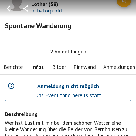
Lothar
(
58
)
Initiatorprofil
Spontane Wanderung
2
Anmeldungen
Berichte
Infos
Bilder
Pinnwand
Anmeldungen
Anmeldung nicht möglich
Das Event fand bereits statt
Beschreibung
Wer hat Lust mit mir bei dem schönen Wetter eine
kleine Wanderung über die Felder von Bernhausen zu
laufen in der Sonne und zurück entlang des Flughafen,