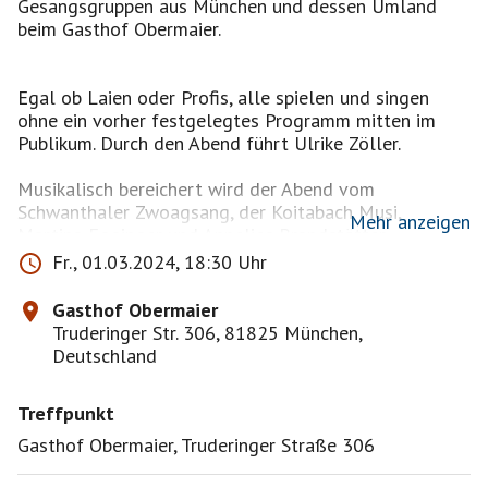
Gesangsgruppen aus München und dessen Umland
beim Gasthof Obermaier.
Egal ob Laien oder Profis, alle spielen und singen
ohne ein vorher festgelegtes Programm mitten im
Publikum. Durch den Abend führt Ulrike Zöller.
Musikalisch bereichert wird der Abend vom
Schwanthaler Zwoagsang, der Koitabach Musi,
Mehr anzeigen
Martina Egginger und Annelies Brandstätter.
Fr., 01.03.2024, 18:30 Uhr
Gasthof Obermaier
Eintritt frei! Für Spenden für die Mitwirkenden geht
Truderinger Str. 306, 81825 München,
ein Hut herum.
Deutschland
Einlass ab 18.00 Uhr, Beginn 19.00 Uhr.
Treffpunkt
Keine Platzreservierung möglich.
Gasthof Obermaier, Truderinger Straße 306
Ort: Gasthof Obermaier, Truderinger Straße 306