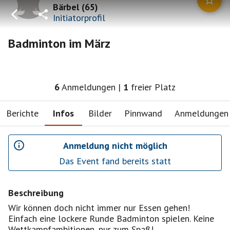
Bärbel
(
65
)
Initiatorprofil
Badminton im März
6
Anmeldungen
|
1
freier Platz
Berichte
Infos
Bilder
Pinnwand
Anmeldungen
Anmeldung nicht möglich
Das Event fand bereits statt
Beschreibung
Wir können doch nicht immer nur Essen gehen!
Einfach eine lockere Runde Badminton spielen. Keine
Wettkampfambitionen, nur zum Spaß!