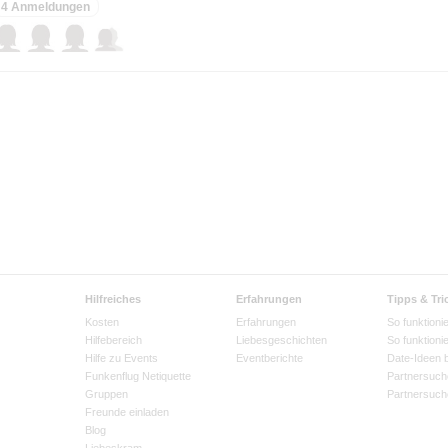
4 Anmeldungen
Hilfreiches
Erfahrungen
Tipps & Tri
Kosten
Erfahrungen
So funktionie
Hilfebereich
Liebesgeschichten
So funktioni
Hilfe zu Events
Eventberichte
Date-Ideen 
Funkenflug Netiquette
Partnersuch
Gruppen
Partnersuch
Freunde einladen
Blog
Liebeskram