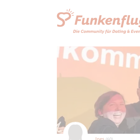
Ines
(60)