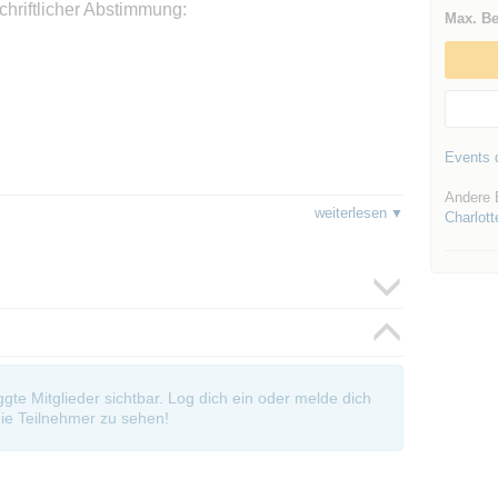
chriftlicher Abstimmung:
Max. Be
Events d
ungstag um 17.45 Uhr.
Andere 
weiterlesen
Charlott
 freundlicher Unterstützung von unseren
he Wohl wird auch in diesem Jahr das Kochatelier
 im Eintrittspreis schon enthalten)
paß und freuen uns schon auf das nächste Mal.
torin und die lockere Atmosphäre machen diesen
oggte Mitglieder sichtbar. Log dich ein oder melde dich
ie Teilnehmer zu sehen!