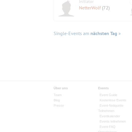
Initiator
NetterWolf
(72)
Single-Events am
nächsten Tag
»
Über uns
Events
Team
Event Guide
Blog
Kostenlose Events
Presse
Event-Netiquette
Teilnehmen
Eventkalender
Events teilnehmen
Event-FAQ
Organisieren