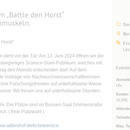
m „Battle den Horst“
chmuskeln.
Don
Ber
 Horst“
Ess
Les
steht vor der Tür: Am 13. Juni 2024 öffnen wir die
ssbegieriges Science-Slam-Publikum, welches mit
Eventi
rag des Abends entscheiden darf. Auf dem
de Vorträge von Nachwuchswissenschaftlerinnen
Anmeld
 ihre Forschungsthemen auf unterhaltsame Weise
Uhr
lusive. Wir freuen uns auf unterhaltsame Stunden.
Kosten
10,00€, 
hr. Die Plätze sind im Bunsen-Saal (Volmerstraße
Altersb
zt. ( freie Platzwahl )
Teilneh
w.adlershof.de/ticketservice
Max. Te