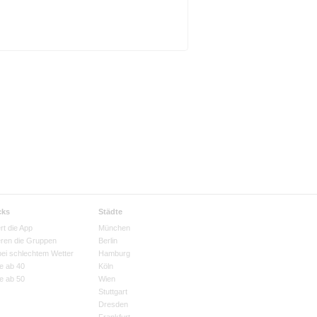
cks
Städte
rt die App
München
eren die Gruppen
Berlin
bei schlechtem Wetter
Hamburg
e ab 40
Köln
e ab 50
Wien
Stuttgart
Dresden
Frankfurt