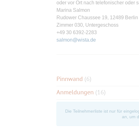
oder vor Ort nach telefonischer oder s
Marina Salmon
Rudower Chaussee 19, 12489 Berlin
Zimmer 030, Untergeschoss
+49 30 6392-2283
salmon@wista.de
Die Abendkasse öffnet am Veranstalt
Der Science Slam wird ermöglicht mit
Standortpartnern. Für das kulinarisc
Pinnwand
(
6
)
Adlershof sorgen. (Eine Kleinigkeit ist
Anmeldungen
(16)
Wir hatten bis jetzt immer riesigen S
Insbesondere die herzliche Organisa
Die Teilnehmerliste ist nur für eingel
Science Slam einzigartig.
an, um d
Weiter so 🙃