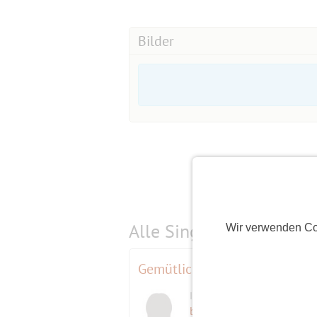
Bilder
Alle Single-Events am
s
Wir verwenden Co
Gemütliches Frühstück am D
Initiatorin
berline
(82)