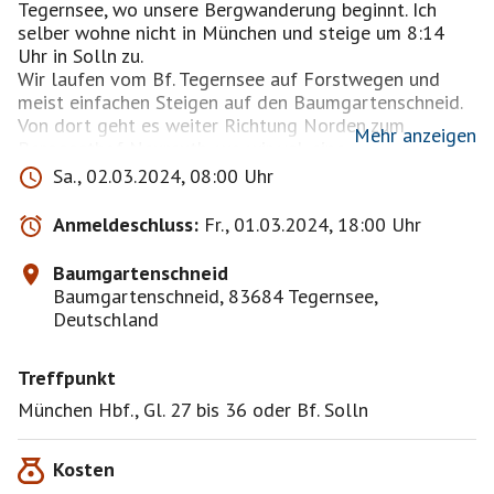
Tegernsee, wo unsere Bergwanderung beginnt. Ich
selber wohne nicht in München und steige um 8:14
Uhr in Solln zu.
Wir laufen vom Bf. Tegernsee auf Forstwegen und
meist einfachen Steigen auf den Baumgartenschneid.
Von dort geht es weiter Richtung Norden zum
Mehr anzeigen
Berggasthof Neureuth, wo wir vsl. eine
Einkehrmöglichkeit haben werden. Von dort steigen
Sa., 02.03.2024, 08:00 Uhr
wir wieder nach Tegernsee zum Bf. ab und fahren
zurück nach München.
Anmeldeschluss:
Fr., 01.03.2024, 18:00 Uhr
Wir reden über ca. 6 Stunden reine Gehzeit, 16 km
Distanz und 860 Höhenmeter.
Baumgartenschneid
Baumgartenschneid, 83684 Tegernsee,
Bei diesem Tourenvorschlag handelt es sich um eine
Deutschland
Gemeinschaftsunternehmung und keine Führungstour!
Ich kümmer mich lediglich um den organisatorischen
Treffpunkt
Rahmen (z. B. Zeit, Treffpunkt, Ort etc.). Mir obliegt
nicht die bergsportliche Leitung der Unternehmung.
München Hbf., Gl. 27 bis 36 oder Bf. Solln
Jeder Teilnehmer muss seine Fähigkeiten für die Tour
selbst einschätzen. Die Verantwortung trägt jeder für
Kosten
sich selbst. Ihr solltet in der Lage sein, auch