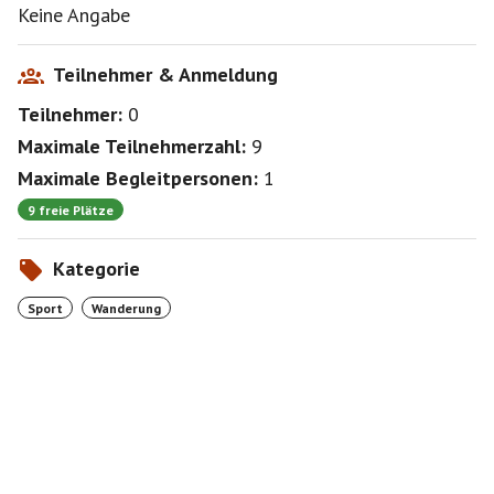
eigenständig Touren wie diese zu gehen.
Keine Angabe
Und ja, ob alleine, zu zweit oder zu dritt. Ich gehe die
Tour in jedem Fall :-)
Teilnehmer & Anmeldung
Teilnehmer:
0
Maximale Teilnehmerzahl:
9
Maximale Begleitpersonen:
1
9 freie Plätze
Kategorie
Sport
Wanderung