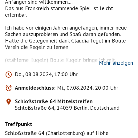
Anfänger sind willkommen....
Das aus Frankreich stammende Spiel ist leicht
erlernbar.
Ich habe vor einigen Jahren angefangen, immer neue
Sachen auszuprobieren und Spaß daran gefunden.
Hatte die Gelegenheit dank Claudia Tegel im Boule
Verein die Regeln zu lernen.
(stählerne Kugeln) Boule Kugeln bringe ich mit.
Mehr anzeigen
Bringt euch bitte eventuell was zu trinken und ein
Do., 08.08.2024, 17:00 Uhr
Tuch für die Hände mit !
Anmeldeschluss:
Mi., 07.08.2024, 20:00 Uhr
Bei Regenwetter oder extremer Hitze sage ich das
Event ab bzw. verschiebe es , also bitte nochmal am
Schloßstraße 64 Mittelstreifen
Tag des Event's nachschauen.
Schloßstraße 64, 14059 Berlin, Deutschland
17.00 Uhr Boule / ab 18.30 Uhr Taj Restaurant
Treffpunkt
(indisch) , Schloßstr. 64 14059 Berlin
wer möchte ? Bitte um Nachricht !
Schloßstraße 64 (Charlottenburg) auf Höhe