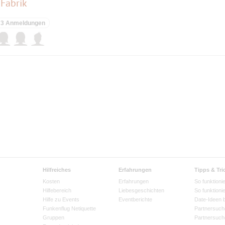
 Fabrik
3 Anmeldungen
Hilfreiches
Erfahrungen
Tipps & Tri
Kosten
Erfahrungen
So funktionie
Hilfebereich
Liebesgeschichten
So funktioni
Hilfe zu Events
Eventberichte
Date-Ideen 
Funkenflug Netiquette
Partnersuch
Gruppen
Partnersuch