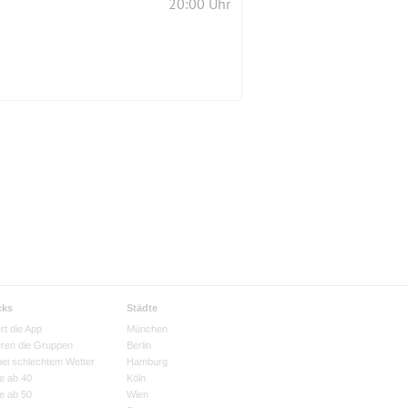
20:00 Uhr
cks
Städte
rt die App
München
eren die Gruppen
Berlin
bei schlechtem Wetter
Hamburg
e ab 40
Köln
e ab 50
Wien