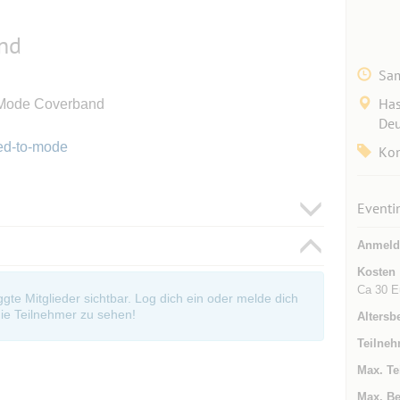
nd
Sam
Has
 Mode Coverband
Deu
ced-to-mode
Kon
Eventi
Anmeld
Kosten
Ca 30 Eu
oggte Mitglieder sichtbar. Log dich ein oder melde dich
ie Teilnehmer zu sehen!
Altersb
Teilneh
Max. Te
Max. Be