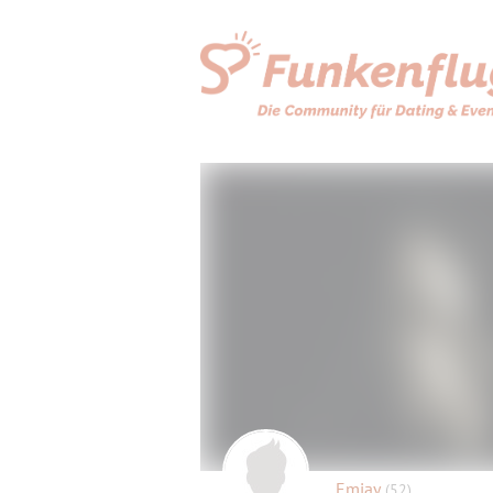
Emjay
(52)