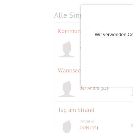
Alle Single-Events am
s
Kommunistische Widerstands
Wir verwenden Co
Initiator
NetterWolf
(72)
Wannsee bis Wannsee mal wie
Initiator
der André
(65)
Tag am Strand
Initiator
D
DON
(44)