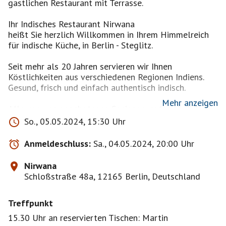
gastlichen Restaurant mit Terrasse.
Ihr Indisches Restaurant Nirwana
heißt Sie herzlich Willkommen in Ihrem Himmelreich
für indische Küche, in Berlin - Steglitz.
Seit mehr als 20 Jahren servieren wir Ihnen
Köstlichkeiten aus verschiedenen Regionen Indiens.
Gesund, frisch und einfach authentisch indisch.
Mehr anzeigen
Alle von uns angebotenen Speisen werden täglich
frisch zubereitet - mit exotischen Gewürzen und
So., 05.05.2024, 15:30 Uhr
Zutaten in hoher Qualität.
Anmeldeschluss:
Sa., 04.05.2024, 20:00 Uhr
Lassen Sie sich von uns verwöhnen, wir freuen uns auf
Ihren Besuch!
Nirwana
Schloßstraße 48a, 12165 Berlin, Deutschland
Wir bieten Ihnen unter anderem:
Große Auswahl an vegetarischen Gerichten
Treffpunkt
Ausreichend Patz für Ihre Feierlichkeiten
Leckere Cocktails, auch alkoholfrei, ab 5,50 €
15.30 Uhr an reservierten Tischen: Martin
Sitzmöglichkeiten auf unserer Terrasse, gerne reichen