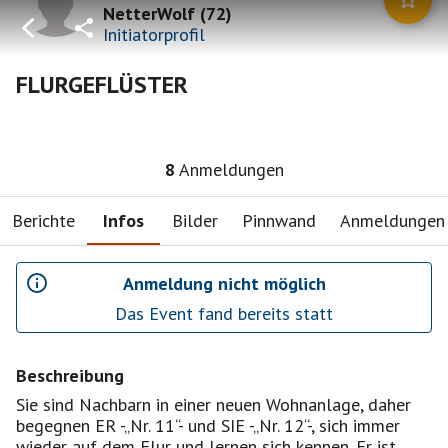
NetterWolf
(
72
)
Initiatorprofil
FLURGEFLÜSTER
8
Anmeldungen
Berichte
Infos
Bilder
Pinnwand
Anmeldungen
Anmeldung nicht möglich
Das Event fand bereits statt
Beschreibung
Sie sind Nachbarn in einer neuen Wohnanlage, daher
begegnen ER -„Nr. 11“- und SIE -„Nr. 12“-, sich immer
wieder auf dem Flur und lernen sich kennen. Er ist