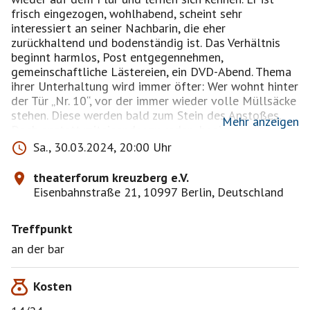
frisch eingezogen, wohlhabend, scheint sehr
interessiert an seiner Nachbarin, die eher
zurückhaltend und bodenständig ist. Das Verhältnis
beginnt harmlos, Post entgegennehmen,
gemeinschaftliche Lästereien, ein DVD-Abend. Thema
ihrer Unterhaltung wird immer öfter: Wer wohnt hinter
der Tür „Nr. 10“, vor der immer wieder volle Müllsäcke
stehen. Diese werden bald zum Stein des Anstoßes.
Mehr anzeigen
Doch anstatt miteinander zu reden, beginnen die
Nachbarn einen Psychokrieg, der schließlich entgleist.
Sa., 30.03.2024, 20:00 Uhr
Wie gut kennen Sie ihre Nachbarn? Jung, frech,
beunruhigend - Hitchcock könnte Pate gestanden
theaterforum kreuzberg e.V.
haben!
Eisenbahnstraße 21, 10997 Berlin, Deutschland
Ein Zweipersonenstück, das mit dem Ungewissen und
Treffpunkt
Andeutungen nur so spielt und den Zuschauer
mitnimmt in die diffuse Erwartung eines ungeahnten
an der bar
Ereignisses. Ein Stück, das ins Genre des Kammerspiels
passt, dem Schauspiel im intimen Raum, das seinen
Kosten
Schwerpunkt auf die Wirkung der Gespräche zwischen
den Figuren legt.