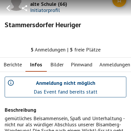
alte Schule
(
66
)
Initiatorprofil
Stammersdorfer Heuriger
5
Anmeldungen
|
5
freie Plätze
Berichte
Infos
Bilder
Pinnwand
Anmeldungen
Anmeldung nicht möglich
Das Event fand bereits statt
Beschreibung
gemütliches Beisammensein, Spaß und Unterhaltung -
nicht nur als würdiger Abschluss unserer Bisamberg-
Wanderung! Die Suche nach einem Wichtl-Ersatz geht