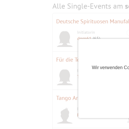
Alle Single-Events am
s
Deutsche Spirituosen Manufak
Initiatorin
doro61
(65)
Für die Teilnehmenden am Ber
Wir verwenden Co
Initiatorin
Tigrib1961
(65)
Tango Argentino für Anfänge
Initiator
Froschkönich
(54)