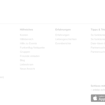
Hilfreiches
Erfahrungen
Tipps & Tri
Kosten
Erfahrungen
So funktionie
Hilfebereich
Liebesgeschichten
So funktioni
Hilfe zu Events
Eventberichte
Date-Ideen 
Funkenflug Netiquette
Partnersuch
Gruppen
Partnersuch
Freunde einladen
Blog
Liebeskram
Neue Ansicht
ion)
Schluss mi
– erlebe ech