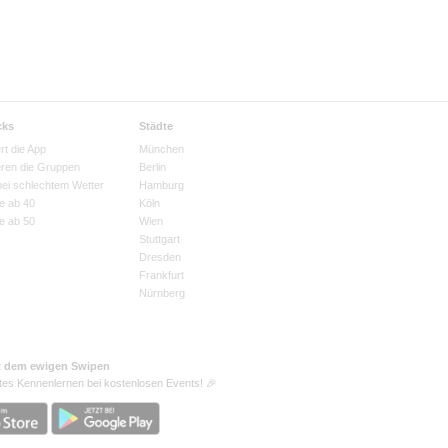
cks
Städte
rt die App
München
eren die Gruppen
Berlin
bei schlechtem Wetter
Hamburg
e ab 40
Köln
e ab 50
Wien
Stuttgart
Dresden
Frankfurt
Nürnberg
t dem ewigen Swipen
tes Kennenlernen bei kostenlosen Events! 🎉