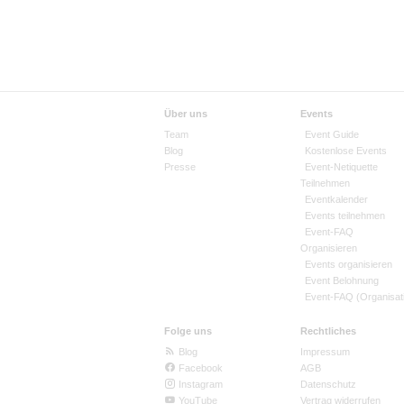
Über uns
Events
Team
Event Guide
Blog
Kostenlose Events
Presse
Event-Netiquette
Teilnehmen
Eventkalender
Events teilnehmen
Event-FAQ
Organisieren
Events organisieren
Event Belohnung
Event-FAQ (Organisat
Folge uns
Rechtliches
Blog
Impressum
Facebook
AGB
Instagram
Datenschutz
YouTube
Vertrag widerrufen