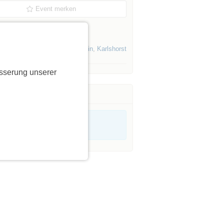
Event merken
es Initiators »
Events von Initiatoren aus
Berlin
,
Karlshorst
sserung unserer