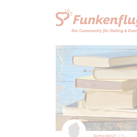
NetterWolf
(72)