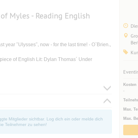
 of Myles - Reading English
Die
Gro
Ber
t year "Ulysses", now - for the last time! - O`Brien.,
Kun
 piece of English Lit: Dylan Thomas´ Under
Eventi
Kosten
-
Teilneh
Max. Te
Max. Be
oggte Mitglieder sichtbar. Log dich ein oder melde dich
ie Teilnehmer zu sehen!