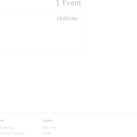
1 Event
18:00 Uhr
cks
Städte
rt die App
München
eren die Gruppen
Berlin