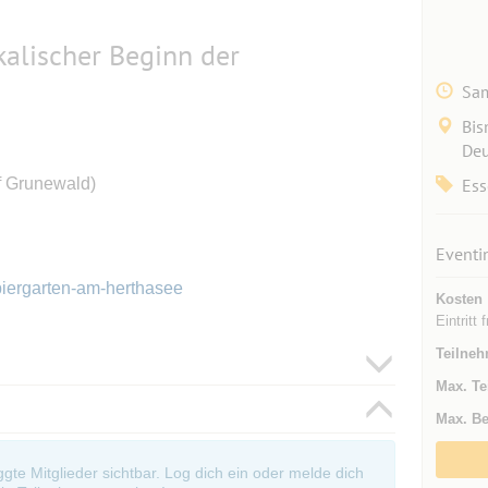
kalischer Beginn der
Sam
Bis
Deu
 Grunewald)
Ess
Eventi
biergarten-am-herthasee
Kosten
Eintritt f
Teilneh
Max. Te
Max. Be
oggte Mitglieder sichtbar. Log dich ein oder melde dich