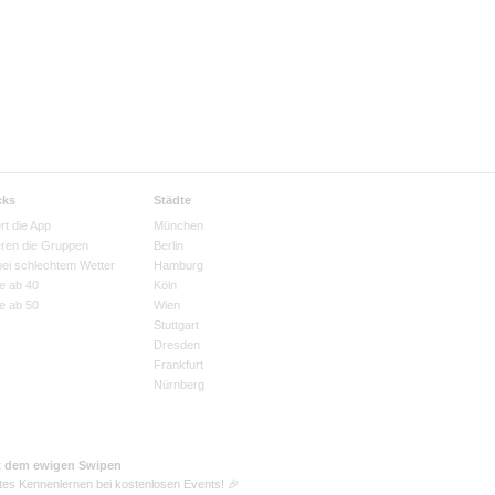
cks
Städte
rt die App
München
eren die Gruppen
Berlin
bei schlechtem Wetter
Hamburg
e ab 40
Köln
e ab 50
Wien
Stuttgart
Dresden
Frankfurt
Nürnberg
t dem ewigen Swipen
tes Kennenlernen bei kostenlosen Events! 🎉