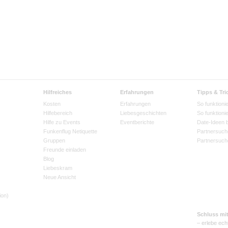
Hilfreiches
Erfahrungen
Tipps & Tri
Kosten
Erfahrungen
So funktionie
Hilfebereich
Liebesgeschichten
So funktioni
Hilfe zu Events
Eventberichte
Date-Ideen 
Funkenflug Netiquette
Partnersuch
Gruppen
Partnersuch
Freunde einladen
Blog
Liebeskram
Neue Ansicht
ion)
Schluss mi
– erlebe ech