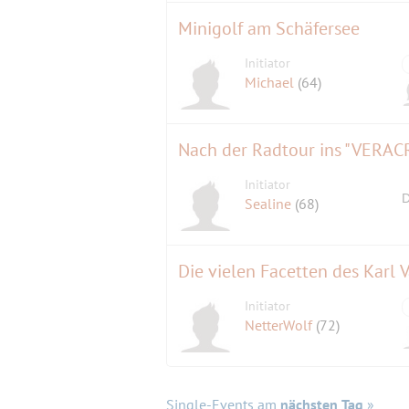
Minigolf am Schäfersee
Initiator
Michael
(64)
Nach der Radtour ins "VERAC
Initiator
D
Sealine
(68)
Die vielen Facetten des Karl 
Initiator
NetterWolf
(72)
Single-Events am
nächsten Tag
»