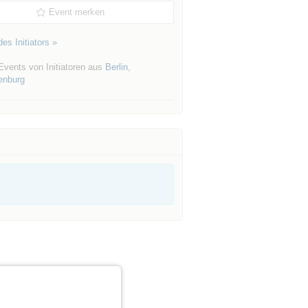
Event merken
es Initiators »
Events von Initiatoren aus
Berlin
,
enburg