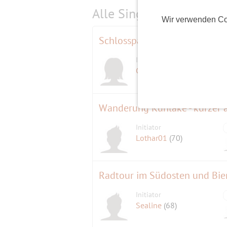
Alle Single-Events am
s
Wir verwenden Co
Schlosspark Wiesenburg
Initiatorin
Gisela
(68)
Wanderung Kuhlake - kürzer a
Initiator
Lothar01
(70)
Radtour im Südosten und Bie
Initiator
Sealine
(68)