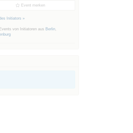
Event merken
es Initiators »
Events von Initiatoren aus
Berlin
,
enburg