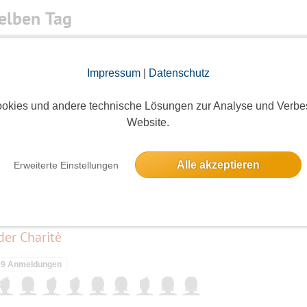
elben Tag
km
Impressum
|
Datenschutz
3 Anmeldungen
okies und andere technische Lösungen zur Analyse und Verbe
Website.
❤️ Caspar David Friedrich DER WANDERER ÜBER DEM NEBELMEER "Unsere Mona Lisa"
Alle akzeptieren
Erweiterte Einstellungen
9 Anmeldungen
er Charitè
9 Anmeldungen