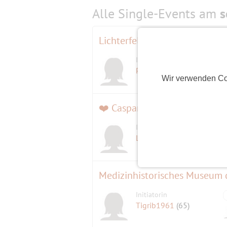
Alle Single-Events am
s
Lichterfelde nach Teltow 10 
Initiatorin
Petra59
(67)
Wir verwenden Co
Initiatorin
Lütte
(65)
Medizinhistorisches Museum d
Initiatorin
Tigrib1961
(65)