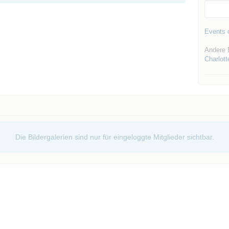
Events d
Andere 
Charlott
Die Bildergalerien sind nur für eingeloggte Mitglieder sichtbar.