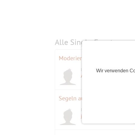
Alle Single-Events am
s
Moderierte Probe mit Elim Ch
Initiator
Wir verwenden Co
Abix
(71)
Segeln auf dem Wannsee
Initiator
jackdaniels
(69)