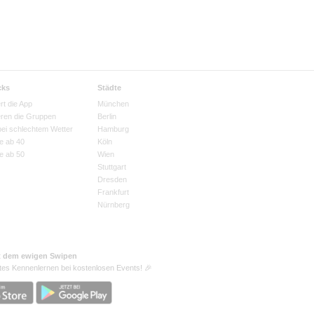
cks
Städte
rt die App
München
eren die Gruppen
Berlin
bei schlechtem Wetter
Hamburg
e ab 40
Köln
e ab 50
Wien
Stuttgart
Dresden
Frankfurt
Nürnberg
t dem ewigen Swipen
tes Kennenlernen bei kostenlosen Events! 🎉