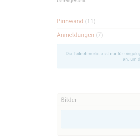
bereitgestellt.
Pinnwand
(
11
)
Anmeldungen
(7)
Die Teilnehmerliste ist nur für eingel
an, um d
Bilder