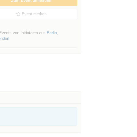
Zum Event anmelden
Event merken
Events von Initiatoren aus
Berlin
,
endorf