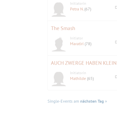
Initiatorin
D
Petra N.
(67)
The Smash
Initiator
D
Maratiri
(78)
AUCH ZWERGE HABEN KLEI
Initiatorin
D
Mathilde
(65)
Single-Events am
nächsten Tag
»