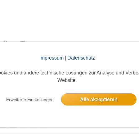
elben Tag
Impressum
|
Datenschutz
an - Rundfunk-Sinfonieorchester Berlin
okies und andere technische Lösungen zur Analyse und Verbe
12 Anmeldungen
Website.
Alle akzeptieren
Erweiterte Einstellungen
5 Anmeldungen