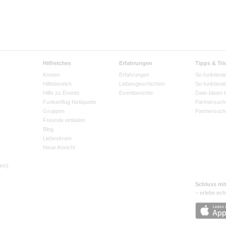
Hilfreiches
Erfahrungen
Tipps & Tri
Kosten
Erfahrungen
So funktionie
Hilfebereich
Liebesgeschichten
So funktioni
Hilfe zu Events
Eventberichte
Date-Ideen 
Funkenflug Netiquette
Partnersuch
Gruppen
Partnersuch
Freunde einladen
Blog
Liebeskram
Neue Ansicht
ion)
Schluss mi
– erlebe ech