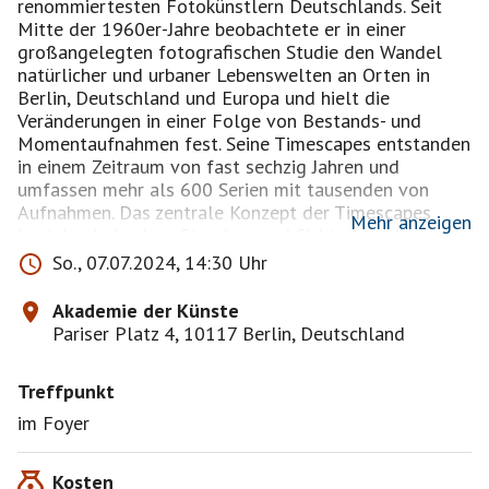
renommiertesten Fotokünstlern Deutschlands. Seit
Mitte der 1960er-Jahre beobachtete er in einer
großangelegten fotografischen Studie den Wandel
natürlicher und urbaner Lebenswelten an Orten in
Berlin, Deutschland und Europa und hielt die
Veränderungen in einer Folge von Bestands- und
Momentaufnahmen fest. Seine Timescapes entstanden
in einem Zeitraum von fast sechzig Jahren und
umfassen mehr als 600 Serien mit tausenden von
Aufnahmen. Das zentrale Konzept der Timescapes
Mehr anzeigen
besteht darin, dass Standort und Sichtachse der
Kamera stets dieselben sind, nur die Zeitintervalle der
So., 07.07.2024, 14:30 Uhr
Bilderserien variieren.
Im Mittelpunkt der Ausstellung stehen die
Akademie der Künste
Timescapes von Berlin. Der tiefgreifende Wandel der
Pariser Platz 4, 10117 Berlin, Deutschland
deutschen Gesellschaft in der Nachkriegszeit, nach
der Wiedervereinigung und in der Gegenwart ist in den
Treffpunkt
Fotoserien besonders wirkungsvoll verdichtet.
Schauplätze der Macht oder von historischer Relevanz
im Foyer
wie der Potsdamer Platz, das Brandenburger Tor, der
Schlossplatz, Gendarmenmarkt, das Regierungsviertel
Kosten
oder die Berliner Mauer haben vor allem seit 1989/90