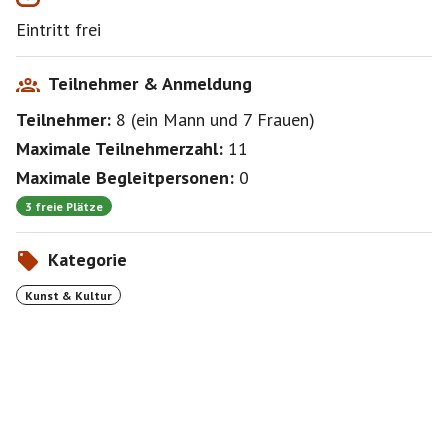
eine rasante Änderung erfahren. Gebäude und
Eintritt frei
Blickachsen verschwinden oder entstehen neu,
Straßen werden zurückgeführt oder anders benannt,
Plätze radikal umgestaltet, freie Flächen bebaut,
Teilnehmer & Anmeldung
Teilnehmer:
8
(
ein Mann
und
7 Frauen
)
Maximale Teilnehmerzahl:
11
Maximale Begleitpersonen:
0
3 freie Plätze
Kategorie
Kunst & Kultur