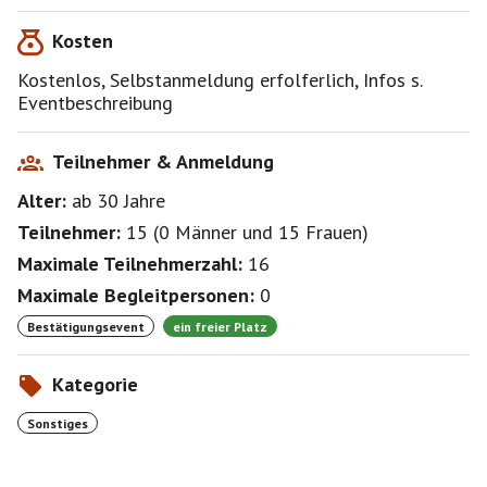
Kosten
Persönliche Anmeldung erforderlich unter:
kriminalpraevention@stuttgart.de
Kostenlos, Selbstanmeldung erfolferlich, Infos s.
Eventbeschreibung
https://www.stuttgart.de/veranstaltungskalender/vera
nstaltungen/mit-mir-nicht-sicherheitstraining-fuer-
frauen.php#infos
Teilnehmer & Anmeldung
Alter:
ab 30
Jahre
Teilnehmer:
15
(
0 Männer
und
15 Frauen
)
Maximale Teilnehmerzahl:
16
Maximale Begleitpersonen:
0
Bestätigungsevent
ein freier Platz
Kategorie
Sonstiges