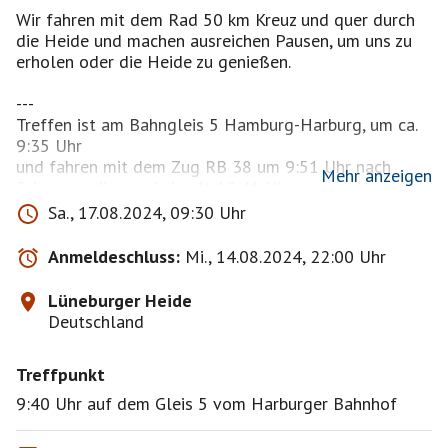
Wir fahren mit dem Rad 50 km Kreuz und quer durch
die Heide und machen ausreichen Pausen, um uns zu
erholen oder die Heide zu genießen.
---
Treffen ist am Bahngleis 5 Hamburg-Harburg, um ca.
9:35 Uhr
und fahren mit dem Zug RB 38 um 9:51 Uhr nach
Mehr anzeigen
Schneeverdingen, Ankunft 10:41 Uhr.
Sa., 17.08.2024, 09:30 Uhr
Wer mit dem Auto kommt, könnte auch von
Schneverdingen starten. (Dann aber Bitte mir vorher
Anmeldeschluss:
Mi., 14.08.2024, 22:00 Uhr
bescheid sagen.)
Lüneburger Heide
Wir fahren vom Banhof aus noch mal kurz mal beim
Deutschland
Bäcker vorbei, bevor es dann um 11:10Uhr ab den
Bahnschranken los geht.
Treffpunkt
Über leicht hügelige Radwege und durch Wälder,
fahren wir querfeldein durch die Heideblüte bis zum
9:40 Uhr auf dem Gleis 5 vom Harburger Bahnhof
Fuß des Wilseder Berg's. Von da aus geht es dann
unseren ersten Kaffee entgegen. Nach einer kurzen