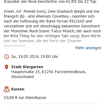
Klassiker der Rock-Geschichte von AC/DC bis ZZ Top.
Alwin „Ali“ Mende (voc), Uwe Gladasch (keyb) und Joe
Mangstl (b) - alle ehemals Coverboy -, nannten sich
nach der Auflösung der Band fortan RELOAD und
verstärkten sich mit einschlägig bekannten Gesichtern
der Münchner Rock-Szene: Falco Münch, der auch noch
bei Wild Thing für den richtigen Takt sorgt, Burn Wirth
und Joe Seemann, die die Parts der Gitarren
übernehmen..
Mehr anzeigen
Das bewährte Programm mit Rock-Klassikern der 70er
Sa., 18.05.2024, 19:00 Uhr
bis 90er Jahre, überzeugend stilecht und authentisch
dargeboten, wird bei RELOAD verbunden mit einer
Stadt Biergarten
schweißtreibenden und publikumsnahen Bühnenshow,
Hauptstraße 25, 82256 Fürstenfeldbruck,
die sowohl das technische Können als auch die
Deutschland
Spielfreude eines jeden Musikers widerspiegelt.
Kosten
RELOAD bietet eine Mischung aus bekannten,
eingängigen und raren, anspruchsvollen Titeln - also
10,00 € nur Abendkasse
klassischen Coverrock, der dem Zahn der Zeit und
jeglichem Trend stolz trotzt. Hier mischt sich der