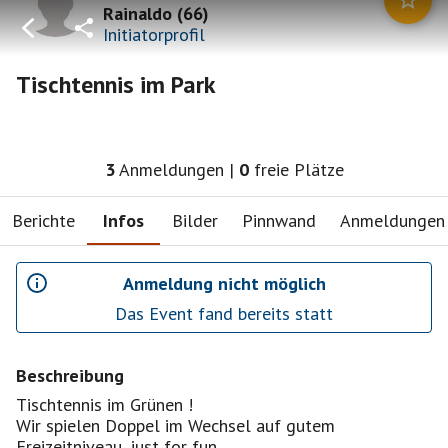
Rainaldo
(
66
)
Initiatorprofil
Tischtennis im Park
3
Anmeldungen
|
0
freie Plätze
Berichte
Infos
Bilder
Pinnwand
Anmeldungen
Anmeldung nicht möglich
Das Event fand bereits statt
Beschreibung
Tischtennis im Grünen !
Wir spielen Doppel im Wechsel auf gutem
Freizeitniveau, just for fun...