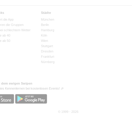
cks
Städte
rt die App
München
eren die Gruppen
Berlin
bei schlechtem Wetter
Hamburg
e ab 40
Köln
e ab 50
Wien
Stuttgart
Dresden
Frankfurt
Nürnberg
t dem ewigen Swipen
tes Kennenlernen bei kostenlosen Events! 🎉
© 1999 - 2026