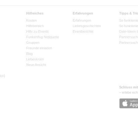
Hilfreiches
Erfahrungen
Tipps & Tri
Kosten
Erfahrungen
So funktionie
Hilfebereich
Liebesgeschichten
So funktioni
Hilfe zu Events
Eventberichte
Date-Ideen 
Funkenflug Netiquette
Partnersuch
Gruppen
Partnersuch
Freunde einladen
Blog
Liebeskram
Neue Ansicht
ion)
Schluss mi
– erlebe ech