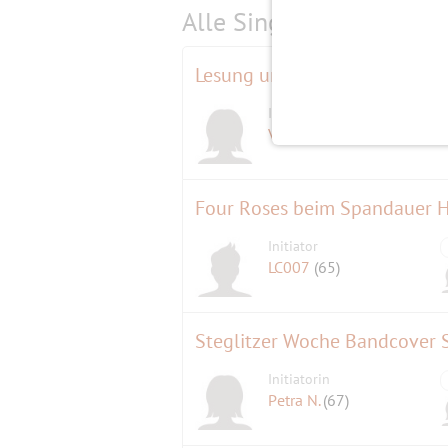
Alle Single-Events am
s
Lesung unter Reben
Initiatorin
D
Valeria
(68)
Four Roses beim Spandauer H
Initiator
LC007
(65)
Steglitzer Woche Bandcover 
Initiatorin
Petra N.
(67)