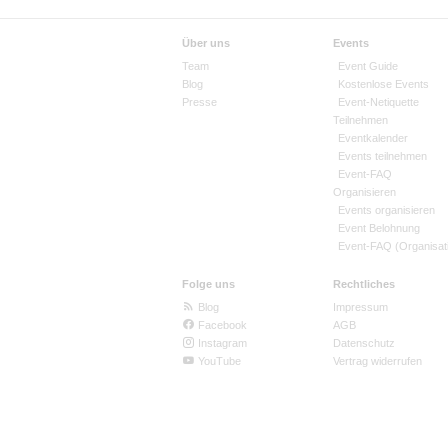
Über uns
Events
Team
Event Guide
Blog
Kostenlose Events
Presse
Event-Netiquette
Teilnehmen
Eventkalender
Events teilnehmen
Event-FAQ
Organisieren
Events organisieren
Event Belohnung
Event-FAQ (Organisat
Folge uns
Rechtliches
Blog
Impressum
Facebook
AGB
Instagram
Datenschutz
YouTube
Vertrag widerrufen