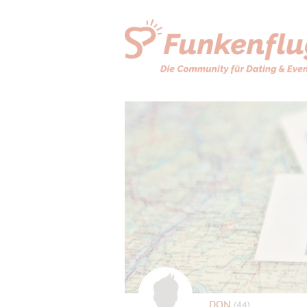
DON
(44)