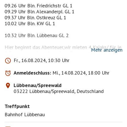
09.26 Uhr Bln. Friedrichstr GL 1
09.29 Uhr Bln. Alexanderpl. GL 1
09.37 Uhr Bln. Ostkreuz GL 1
10.02 Uhr Bln. KW GL 1
10.32 Uhr Bln. Lübbenau GL 2
Hier beginnt das Abenteuer,wir mieten 4 Kajaks/ für je
Mehr anzeigen
2 Personen und machen einen Tagesausflug, bis 18.00
Uhr müssen die Kajaks zurück im Hafen
Fr., 16.08.2024, 10:30 Uhr
Lübbenau,Bootsverleih Franke sein, in die Fließe!
Einkehr unterwegs bzw. am großen Spreewaldhafen.
Anmeldeschluss:
Mi., 14.08.2024, 18:00 Uhr
Die Reihenfolge der Anmeldung ist ohne Bedeutung.
Bei Schmuddelwetter sage ich das Event ab oder ich
Lübbenau/Spreewald
verschiebe das Event auf einen späteren Termin.
03222 Lübbenau/Spreewald, Deutschland
Bis zum Eventbeginn wünsche ich eine gute Zeit und
Treffpunkt
bleibt gesund, LG Marion
Bahnhof Lübbenau