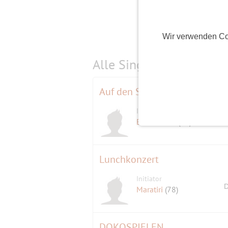
Wir verwenden Co
Alle Single-Events am
s
Auf den Spuren der vorletzten
Initiator
D
Eichenblatt
(78)
Lunchkonzert
Initiator
D
Maratiri
(78)
DOKOSPIELEN