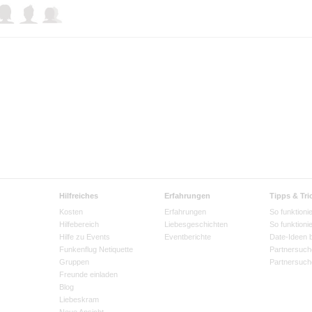
Hilfreiches
Erfahrungen
Tipps & Tri
Kosten
Erfahrungen
So funktionie
Hilfebereich
Liebesgeschichten
So funktioni
Hilfe zu Events
Eventberichte
Date-Ideen 
Funkenflug Netiquette
Partnersuch
Gruppen
Partnersuch
Freunde einladen
Blog
Liebeskram
Neue Ansicht