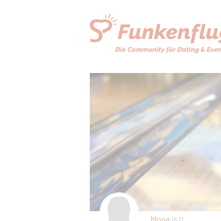
Mona
(62)