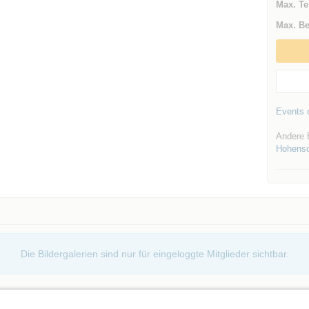
Max. Te
Max. Be
Events d
Andere E
Hohens
Die Bildergalerien sind nur für eingeloggte Mitglieder sichtbar.