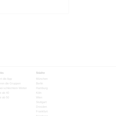
cks
Städte
rt die App
München
eren die Gruppen
Berlin
bei schlechtem Wetter
Hamburg
e ab 40
Köln
e ab 50
Wien
Stuttgart
Dresden
Frankfurt
Nürnberg