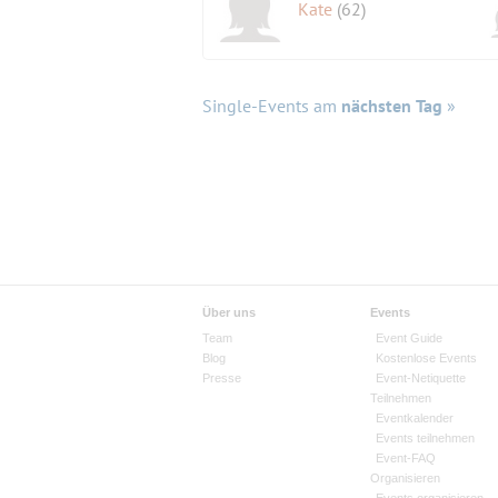
Kate
(62)
Single-Events am
nächsten Tag
»
Über uns
Events
Team
Event Guide
Blog
Kostenlose Events
Presse
Event-Netiquette
Teilnehmen
Eventkalender
Events teilnehmen
Event-FAQ
Organisieren
Events organisieren