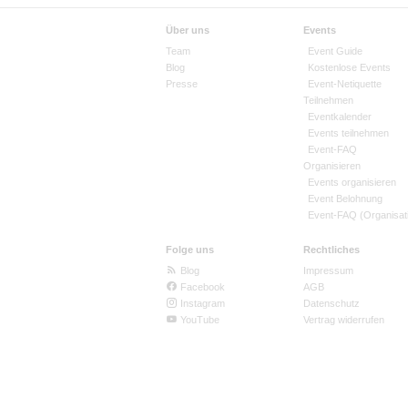
Elsenheimerstraße 57 ("HIT- Markt")
Über uns
Events
durch die Unterführung gehen - In nur
Team
Event Guide
Blog
Kostenlose Events
▬▬▬ INFOS ZU DEN NÄCHSTEN
Presse
Event-Netiquette
Teilnehmen
Eventkalender
Unsere Ü40 Partys finden jeden Frei
Events teilnehmen
München statt 🥳
Event-FAQ
Organisieren
Events organisieren
📌 Kommende Rock44 Termine/Motto
Event Belohnung
Event-FAQ (Organisat
➤ Freitag - 02.08.24 📌
Folge uns
Rechtliches
°°BACK TO THE 80`s°° » Das große °
Blog
Impressum
Kulthits der 80er Jahre aus Pop, Ro
Facebook
AGB
zu bieten hatten 💃🕺🤸🍹🍻
Instagram
Datenschutz
YouTube
Vertrag widerrufen
➤ Freitag - 09.08.24 📌
°°DJ JEREMY HEARTS ABSCHIEDSPAR
mit DJ Jeremy Heart & den Hits der 70