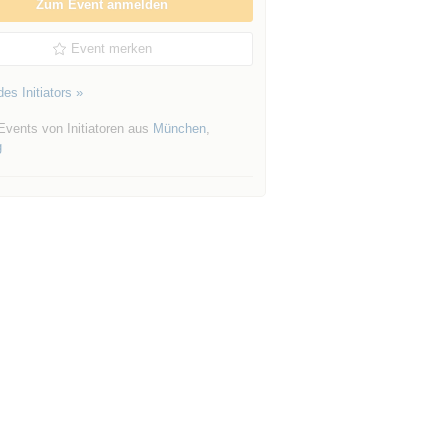
Zum Event anmelden
Event merken
es Initiators »
Events von Initiatoren aus
München
,
g