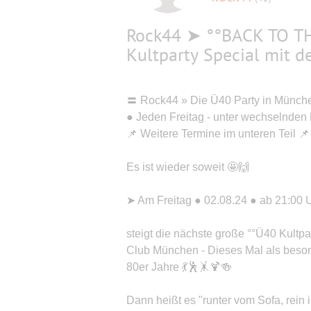
Rock44 ➤ °°BACK TO TH
Kultparty Special mit d
〓 Rock44 » Die Ü40 Party in Münc
● Jeden Freitag - unter wechselnden 
📌 Weitere Termine im unteren Teil 📌
Es ist wieder soweit 🤩🙌
➤ Am Freitag ● 02.08.24 ● ab 21:00 
steigt die nächste große °°Ü40 Kultpa
Club München - Dieses Mal als besond
80er Jahre 💃🕺🤸🍹🍻
Dann heißt es "runter vom Sofa, rein 