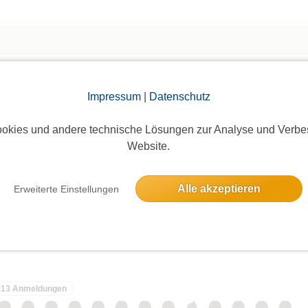
em Kickertisch bzw. neben der Hauptbar (unter
ert sein 📌
gibt es einen schönen überdachten Außenbereich
Die Bildergalerien sind nur für eingeloggte Mitglieder sichtbar.
zpilzen und weiteren Sitzmöglichkeiten, welcher
Impressum
|
Datenschutz
okies und andere technische Lösungen zur Analyse und Verbe
enialen Rock44-DJ`s, die sympathischen Gäste
Website.
passenden Rahmen für einen schönen und

Alle akzeptieren
Erweiterte Einstellungen
y
von Rock44 der Tipp, um mit ihrer eigenen
elben Tag
nd mal wieder richtig abzutanzen! JEDEN FREITAG -
twerk Club München 🥳
▬▬▬▬
13 Anmeldungen