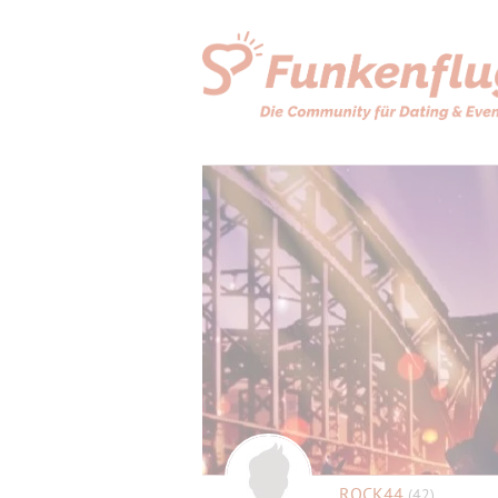
ROCK44
(42)