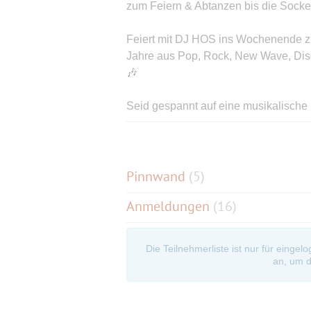
zum Feiern & Abtanzen bis die Sock
Feiert mit DJ HOS ins Wochenende zu
Jahre aus Pop, Rock, New Wave, Disc
🎶
Seid gespannt auf eine musikalische 
wieder jung werden lassen und junge
°°BACK TO THE 80`s°° - kommt mit uns
Pinnwand
(
5
)
Wir freuen uns auf Euren Besuch 🥳
Anmeldungen
(16)
Lasst uns das Leben tanzen 🙌
Die Teilnehmerliste ist nur für eingel
Euer Rock44 Team 👋
an, um d
➤ Wie gewohnt, werden wir einen Ti
DJ Pult) für die Münchner Singles als 