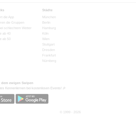
cks
Städte
rt die App
München
eren die Gruppen
Berlin
bei schlechtem Wetter
Hamburg
e ab 40
Köln
e ab 50
Wien
Stuttgart
Dresden
Frankfurt
Nürnberg
t dem ewigen Swipen
tes Kennenlernen bei kostenlosen Events! 🎉
© 1999 - 2026