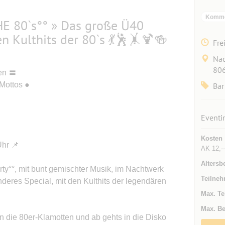
Kommer
E 80`s°° » Das große Ü40
en Kulthits der 80`s 💃🕺🤸🍹🍻
Fre
Nac
806
hen 〓
Mottos ●
Bar
Eventi
Kosten
Uhr 📌
AK 12,--
Altersb
rty°°, mit bunt gemischter Musik, im Nachtwerk
Teilneh
eres Special, mit den Kulthits der legendären
Max. Te
Max. Be
in die 80er-Klamotten und ab gehts in die Disko