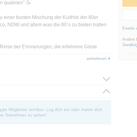
en qualmen" 🥳
 einer bunten Mischung der Kulthits der 80er
o, NDW und allem was die 80`s zu bieten hatten
Events d
Andere 
Sendlin
Reise der Erinnerungen, die erfahrene Gäste
n Gästen Erfahrungen bringen!
weiterlesen
 auf eine Zeitreise durch die 80er Jahre 🤩
oggte Mitglieder sichtbar. Log dich ein oder melde dich
ie Teilnehmer zu sehen!
sch am Ende der rechten Bar (vor dem Aufgang zum
Treffpunkt reservieren 📌