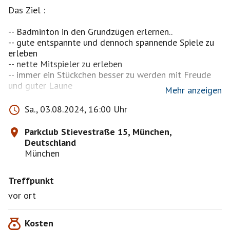
Das Ziel :
-- Badminton in den Grundzügen erlernen..
-- gute entspannte und dennoch spannende Spiele zu
erleben
-- nette Mitspieler zu erleben
-- immer ein Stückchen besser zu werden mit Freude
und guter Laune
Mehr anzeigen
Das Motto ist und bleibt Badminton für Anfänger
Sa., 03.08.2024, 16:00 Uhr
Parkclub Stievestraße 15, München,
Deutschland
Wer nach der Anmeldefrist . Freitag vor dem Event ab
München
16 uhr noch angemeldet ist muß die Kosten bei
Nichterscheinen zahlen.. höchstens es findet sich
Treffpunkt
Ersatz oder es rückt jemand nach..
vor ort
Wer nachrückt und nicht erscheint für den gilt das
Gleiche.
Kosten