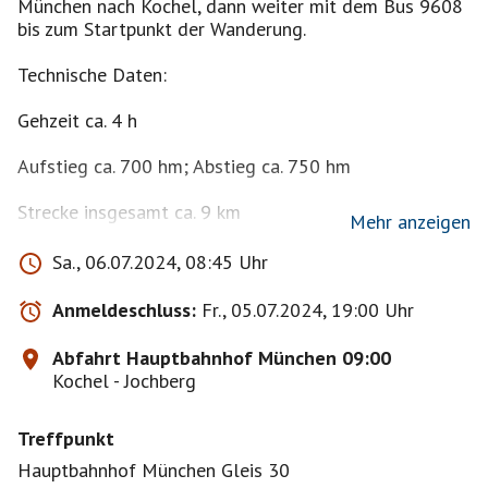
München nach Kochel, dann weiter mit dem Bus 9608
bis zum Startpunkt der Wanderung.
Technische Daten:
Gehzeit ca. 4 h
Aufstieg ca. 700 hm; Abstieg ca. 750 hm
Strecke insgesamt ca. 9 km
Mehr anzeigen
Einkehr auf der Jocheralm, die voraussichtlich
Sa., 06.07.2024, 08:45 Uhr
geöffnet sein dürfte - Proviant und was zu trinken ist
aber nie verkehrt sondern sinnvoll
Anmeldeschluss:
Fr., 05.07.2024, 19:00 Uhr
WICHTIG: Dies ist keine geführte, sondern eine rein
Abfahrt Hauptbahnhof München 09:00
private Tour. Jeder ist für sich selbst verantwortlich.
Kochel - Jochberg
Der Initiator schlägt lediglich einen Treffpunkt, einen
Weg und ein Ziel für eine Wanderung vor. Er ist kein
Treffpunkt
Bergführer. Die Teilnehmer nehmen selbstständig,
eigenverantwortlich und auf eigene Gefahr teil. Sie
Hauptbahnhof München Gleis 30
verfügen über der Tour entsprechende Kondition und