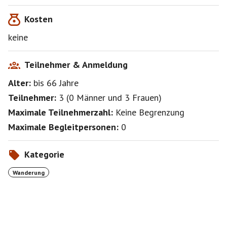
Bergerfahrung. Für etwaige persönliche und sonstige
Kosten
Schäden betreffend des Events übernimmt der
Initiator keine Verantwortung. Diese Bedingungen
keine
werden mit der Teilnahme ausdrücklich akzeptiert.
Teilnehmer & Anmeldung
Alter:
bis 66
Jahre
Teilnehmer:
3
(
0 Männer
und
3 Frauen
)
Maximale Teilnehmerzahl:
Keine Begrenzung
Maximale Begleitpersonen:
0
Kategorie
Wanderung