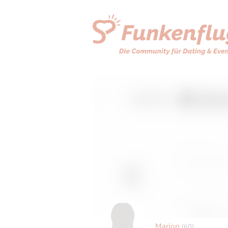
Marion
(60)