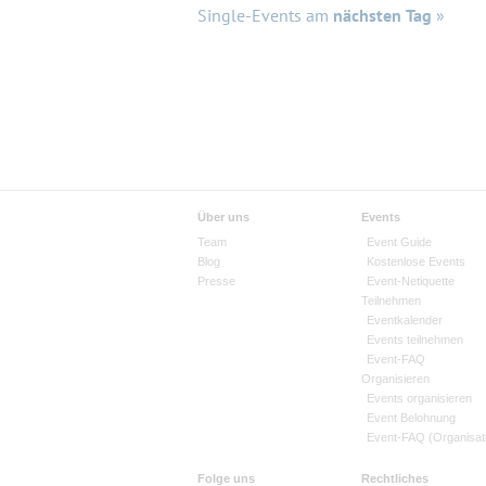
Single-Events am
nächsten Tag
»
Über uns
Events
Team
Event Guide
Blog
Kostenlose Events
Presse
Event-Netiquette
Teilnehmen
Eventkalender
Events teilnehmen
Event-FAQ
Organisieren
Events organisieren
Event Belohnung
Event-FAQ (Organisat
Folge uns
Rechtliches