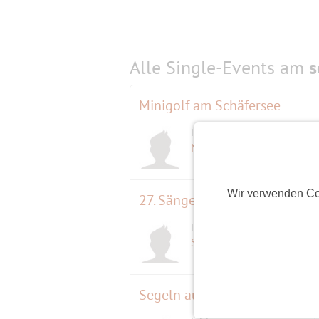
Alle Single-Events am
s
Minigolf am Schäfersee
Initiator
Michael
(64)
Wir verwenden Co
27. Sängerfest in der Wuhleki
Initiator
D
Störtebeker
(63)
Segeln auf dem Wannsee