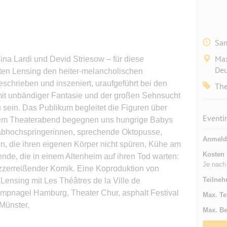
Sam
Max
na Lardi und Devid Striesow – für diese
Deu
ten Lensing den heiter-melancholischen
schrieben und inszeniert, uraufgeführt bei den
The
 mit unbändiger Fantasie und der großen Sehnsucht
 sein. Das Publikum begleitet die Figuren über
Eventi
sem Theaterabend begegnen uns hungrige Babys
Stabhochspringerinnen, sprechende Oktopusse,
Anmeld
, die ihren eigenen Körper nicht spüren, Kühe am
Kosten
ende, die in einem Altenheim auf ihren Tod warten:
Je nach 
rzzerreißender Komik. Eine Koproduktion von
Teilneh
Lensing mit Les Théâtres de la Ville de
mpnagel Hamburg, Theater Chur, asphalt Festival
Max. Te
Münster,
Max. Be