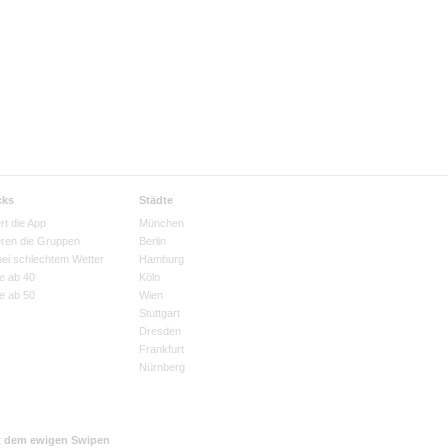
cks
Städte
rt die App
München
eren die Gruppen
Berlin
bei schlechtem Wetter
Hamburg
e ab 40
Köln
e ab 50
Wien
Stuttgart
Dresden
Frankfurt
Nürnberg
t dem ewigen Swipen