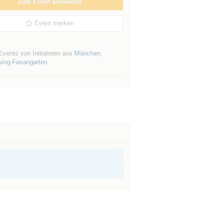
Zum Event anmelden
Event merken
Events von Initiatoren aus
München
,
sing-Fasangarten