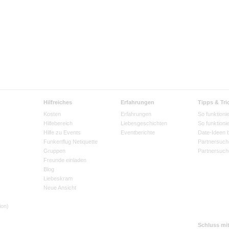
Hilfreiches
Erfahrungen
Tipps & Tri
Kosten
Erfahrungen
So funktionie
Hilfebereich
Liebesgeschichten
So funktioni
Hilfe zu Events
Eventberichte
Date-Ideen 
Funkenflug Netiquette
Partnersuch
Gruppen
Partnersuch
Freunde einladen
Blog
Liebeskram
Neue Ansicht
ion)
Schluss mi