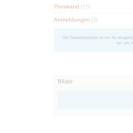
Pinnwand
(
15
)
Anmeldungen
(3)
Die Teilnehmerliste ist nur für eingel
an, um d
Bilder