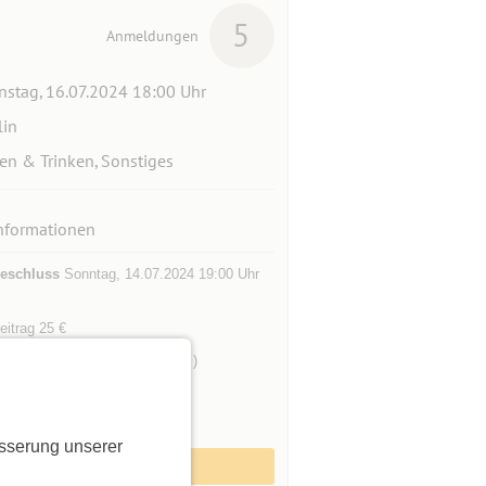
5
Anmeldungen
nstag, 16.07.2024 18:00 Uhr
lin
en & Trinken, Sonstiges
nformationen
eschluss
Sonntag, 14.07.2024 19:00 Uhr
eitrag 25 €
mer
5 (2 Männer und 3 Frauen )
ilnehmer
5 (ausgebucht)
gleitpersonen
1
sserung unserer
Zum Event anmelden