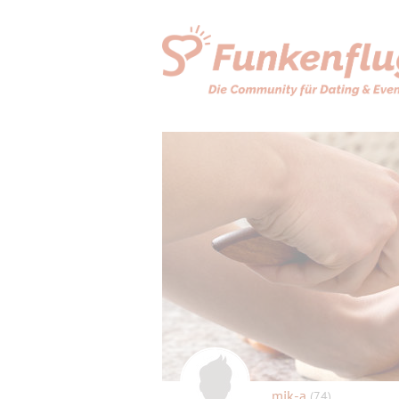
mik-a
(74)