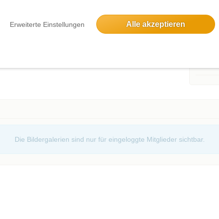
Alle akzeptieren
Erweiterte Einstellungen
Events d
oggte Mitglieder sichtbar. Log dich ein oder melde dich
ie Teilnehmer zu sehen!
Andere 
Märkisch
Die Bildergalerien sind nur für eingeloggte Mitglieder sichtbar.