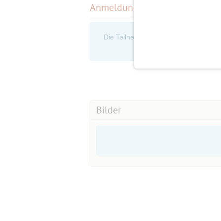
Anmeldungen
(5)
Die Teilnehmerliste ist nur für eingel
an, um d
Bilder