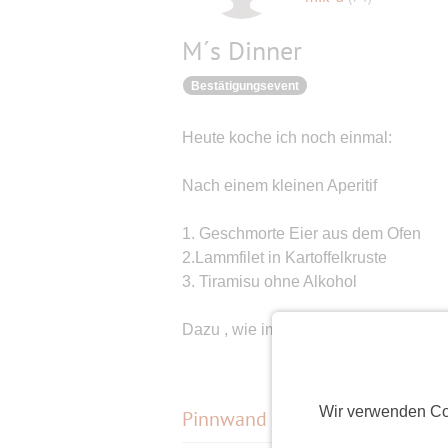
M´s Dinner
Bestätigungsevent
Heute koche ich noch einmal:
Nach einem kleinen Aperitif
1. Geschmorte Eier aus dem Ofen
2.Lammfilet in Kartoffelkruste
3. Tiramisu ohne Alkohol
Dazu , wie immer, Wein und Wasser
Wir verwenden Co
Pinnwand
(
3
)