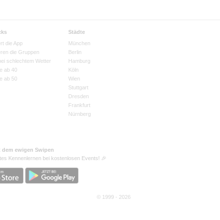
cks
Städte
rt die App
München
eren die Gruppen
Berlin
bei schlechtem Wetter
Hamburg
e ab 40
Köln
e ab 50
Wien
Stuttgart
Dresden
Frankfurt
Nürnberg
t dem ewigen Swipen
tes Kennenlernen bei kostenlosen Events! 🎉
© 1999 - 2026