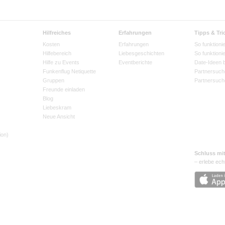
Hilfreiches
Erfahrungen
Tipps & Tri
Kosten
Erfahrungen
So funktionie
Hilfebereich
Liebesgeschichten
So funktioni
Hilfe zu Events
Eventberichte
Date-Ideen 
Funkenflug Netiquette
Partnersuch
Gruppen
Partnersuch
Freunde einladen
Blog
Liebeskram
Neue Ansicht
ion)
Schluss mi
– erlebe ech