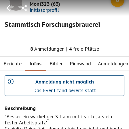
Moni323
(
63
)
Initiatorprofil
Stammtisch Forschungsbrauerei
8
Anmeldungen
|
4
freie Plätze
Berichte
Infos
Bilder
Pinnwand
Anmeldungen
Anmeldung nicht möglich
Das Event fand bereits statt
Beschreibung
"Besser ein wackeliger S t a m m t i s c h , als ein
fester Arbeitsplatz"
Genieße Deine Zeit, denn du lebst nur jetzt und heute.