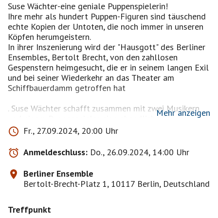
Suse Wächter-eine geniale Puppenspielerin!
Ihre mehr als hundert Puppen-Figuren sind täuschend
echte Kopien der Untoten, die noch immer in unseren
Köpfen herumgeistern.
In ihrer Inszenierung wird der "Hausgott" des Berliner
Ensembles, Bertolt Brecht, von den zahllosen
Gespenstern heimgesucht, die er in seinem langen Exil
und bei seiner Wiederkehr an das Theater am
Schiffbauerdamm getroffen hat
. Suse Wächter schafft zusammen mit zwei Musikern
Mehr anzeigen
und einem Puppenspieler eine abendliche Séance, in
der die kleinen Wesen mit der großen Aura ihr Spiel
Fr., 27.09.2024, 20:00 Uhr
spielen.
Suse Wächter ist die Erfinderin einer Welt, die von
Anmeldeschluss:
Do., 26.09.2024, 14:00 Uhr
Wiedergänger:innen des 20. Jahrhunderts bevölkert ist.
In ihrer epochalen Aufführung Helden des 20.
Berliner Ensemble
Jahrhunderts traten die unsterblichen Stars, Dämonen
Bertolt-Brecht-Platz 1, 10117 Berlin, Deutschland
der Geschichte und unvergessenen Held:innen unserer
Träume auf.
Treffpunkt