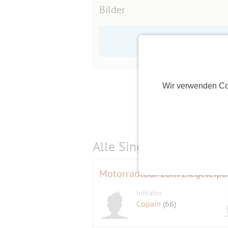
Bilder
Wir verwenden Co
Alle Single-Events am
s
Motorradtour zum Ziegeleipa
Initiator
Copain
(66)