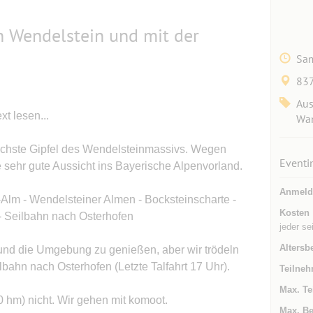
n Wendelstein und mit der
Sam
837
Aus
t lesen...
Wa
öchste Gipfel des Wendelsteinmassivs. Wegen
Eventi
e sehr gute Aussicht ins Bayerische Alpenvorland.
Anmeld
l-Alm - Wendelsteiner Almen - Bocksteinscharte -
Kosten
- Seilbahn nach Osterhofen
jeder se
Altersb
und die Umgebung zu genießen, aber wir trödeln
bahn nach Osterhofen (Letzte Talfahrt 17 Uhr).
Teilneh
Max. Te
0 hm) nicht. Wir gehen mit komoot.
Max. Be