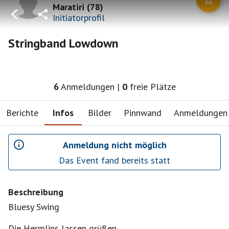
Maratiri
(
78
)
Initiatorprofil
Stringband Lowdown
6
Anmeldungen
|
0
freie Plätze
Berichte
Infos
Bilder
Pinnwand
Anmeldungen
Anmeldung nicht möglich
Das Event fand bereits statt
Beschreibung
Bluesy Swing
Die Hermlins lassen grüßen.