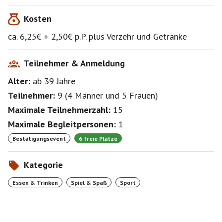
Craft Bier Sortiment testet.
Kosten
Man braucht keine Sportschuhe !
ca. 6,25€ + 2,50€ p.P. plus Verzehr und Getränke
Die Buchung einer Bahn kostet 12,50 € pro Stunde x 2
= 25,00€ geteilt durch
Teilnehmer & Anmeldung
die Teilnehmer auf einer Bahn
Alter:
ab 39
Jahre
z.Bsp. 25,00€ : 4 = 6,25€ p.P.
Teilnehmer:
9
(
4 Männer
und
5 Frauen
)
Ich habe einen Tisch zum gemeinsamen Essen von
Maximale Teilnehmerzahl:
15
14.00-15.30 Uhr für uns reserviert.
Wer nicht mit essen möchte, bitte ich um eine
Maximale Begleitpersonen:
1
Nachricht !
Bestätigungsevent
6 freie Plätze
ESSEN & TRINKEN
Kategorie
Egal, ob dein Herz nach einem unserer leckeren Burger
oder nach kleineren Häppchen verlangt, unser Team
Essen & Trinken
Spiel & Spaß
Sport
aus leidenschaftlichen Köchen sorgt dafür, dass du
jeden Bissen genießen wirst. Auch Liebhaber
pflanzlicher Produkte haben die Qual der Wahl, denn
die Hälfte unserer Speisekarte ist vegan oder