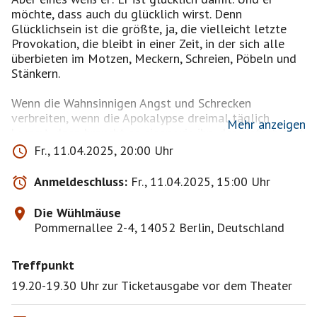
möchte, dass auch du glücklich wirst. Denn
Glücklichsein ist die größte, ja, die vielleicht letzte
Provokation, die bleibt in einer Zeit, in der sich alle
überbieten im Motzen, Meckern, Schreien, Pöbeln und
Stänkern.
Wenn die Wahnsinnigen Angst und Schrecken
verbreiten, wenn die Apokalypse dreimal täglich
Mehr anzeigen
kommt, dann braucht es einen wie ihn, der einfach Mut
macht. Endlich Glücklich – das ist Schroeders Mantra.
Fr., 11.04.2025, 20:00 Uhr
Natürlich ist die Welt aus den Fugen – aber seine
eben nicht. Und deine muss das auch nicht sein.
Anmeldeschluss:
Fr., 11.04.2025, 15:00 Uhr
Bei Schroeder läuft´s: Alles ist in Butter, alles ist
Die Wühlmäuse
save, alles gibt es doppelt und dreifach in trockenen
Pommernallee 2-4, 14052 Berlin, Deutschland
Tüchern. Den Bausparvertrag, die Lebensversicherung,
die Freundin. Wer so viel Glück hat, der will es auch
Treffpunkt
teilen – aber nicht mit allen und nicht mit jedem –
also schon mal nicht in den sozialen Medien. Sondern
19.20-19.30 Uhr zur Ticketausgabe vor dem Theater
mit Freunden – denn Freunde sagen sich alles. Mit
ihnen kannst du lachen und weinen, feiern und trauern.