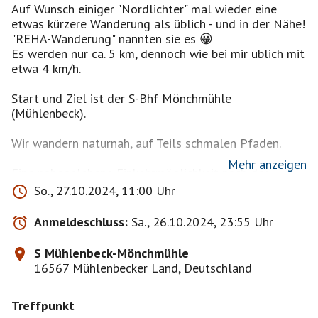
Auf Wunsch einiger "Nordlichter" mal wieder eine
etwas kürzere Wanderung als üblich - und in der Nähe!
"REHA-Wanderung" nannten sie es 😀
Es werden nur ca. 5 km, dennoch wie bei mir üblich mit
etwa 4 km/h.
Start und Ziel ist der S-Bhf Mönchmühle
(Mühlenbeck).
Wir wandern naturnah, auf Teils schmalen Pfaden.
Mehr anzeigen
Eine nahegelehene Einkehrmöglichkeit nach der
Wanderung gibt es leider nicht. Aber wir finden
So., 27.10.2024, 11:00 Uhr
vermutlich schon einen bequemen Pausenplatz, um
eine mitgebrachte Brotzeit zu verschnabulieren...
Anmeldeschluss:
Sa., 26.10.2024, 23:55 Uhr
__________________
Der übliche "Disclaimer" unten bekommt eine
S Mühlenbeck-Mönchmühle
Präambel:
16567 Mühlenbecker Land, Deutschland
Mehrere BeSis haben sich eine solche "KurzTour"
gewünscht, diese sind deshalb bevorzugt dabei - wenn
Treffpunkt
sie denn wollen.