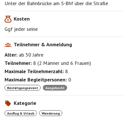
-------------
Unter der Bahnbrücke am S-Bhf über die Straße
Bei Regen & Co sage ich das Event ab bzw verschiebe
es - bitte deshalb am Morgen nochmal einloggen.
Kosten
Und bitte nicht böse sein, aber ich bestätige NICHT
Ggf jeder seine
unbedingt nach
• AnmeldeReihenfolge,
• BekanntschaftsDauer,
Teilnehmer & Anmeldung
• Schönheit oder
Alter:
ab 50
Jahre
• Geruch,
sondern schlicht nach Laune und... Neugier?
Teilnehmer:
8
(
2 Männer
und
6 Frauen
)
Maximale Teilnehmerzahl:
8
Maximale Begleitpersonen:
0
Bestätigungsevent
Ausgebucht
Kategorie
Ausflug & Urlaub
Wanderung