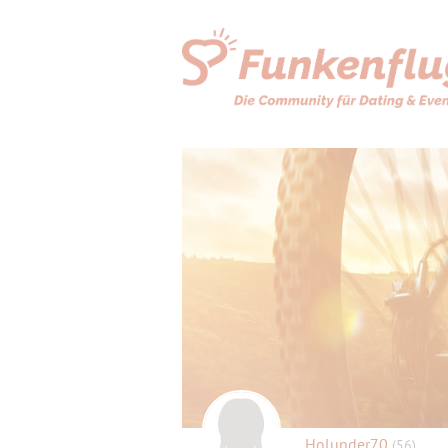
Holunder70
(56)