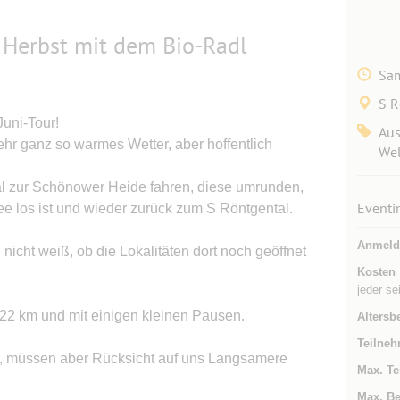
 Herbst mit dem Bio-Radl
Sam
S R
uni-Tour!
Aus
hr ganz so warmes Wetter, aber hoffentlich
Wel
l zur Schönower Heide fahren, diese umrunden,
Eventi
e los ist und wieder zurück zum S Röntgental.
Anmeld
nicht weiß, ob die Lokalitäten dort noch geöffnet
Kosten
jeder se
 22 km und mit einigen kleinen Pausen.
Altersb
Teilneh
, müssen aber Rücksicht auf uns Langsamere
Max. Te
Max. Be