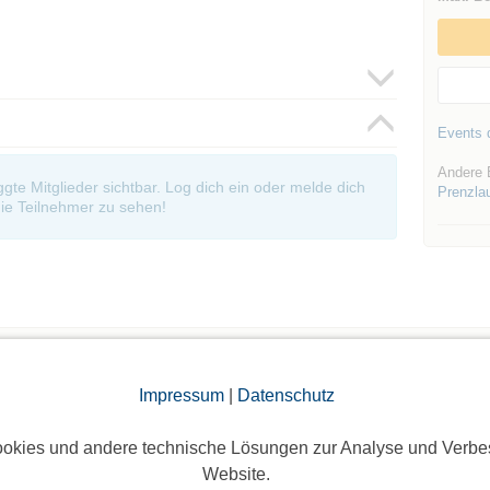
Events d
Andere 
oggte Mitglieder sichtbar. Log dich ein oder melde dich
Prenzla
ie Teilnehmer zu sehen!
Impressum
|
Datenschutz
Die Bildergalerien sind nur für eingeloggte Mitglieder sichtbar.
okies und andere technische Lösungen zur Analyse und Verbe
Website.