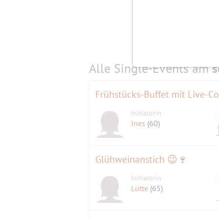
Alle Single-Events am
s
Frühstücks-Buffet mit Live-Co
Initiatorin
Ines
(60)
Glühweinanstich 😉🍷
Initiatorin
Lütte
(65)