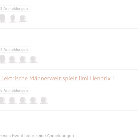
sing
3 Anmeldungen
chner Straße 16, 85609 Aschheim
wirt.de
4 Anmeldungen
nchener Straße 2. D-85652 Pliening
ktrische Männerwelt spielt Jimi Hendrix !
5 Anmeldungen
milie Stadler, Högerstraße 2, 85646 Anzing,
ieses Event hatte keine Anmeldungen