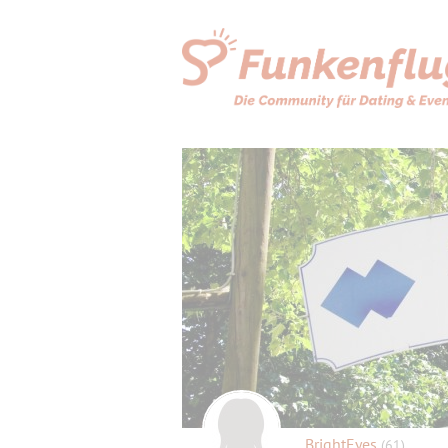
BrightEyes
(61)