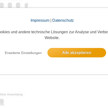
++++++++++++++++++++++++++++++++++++++
dion Berlin
Impressum
|
Datenschutz
++++++++++++++++++++++++++++++++++++++
8 Anmeldungen
okies und andere technische Lösungen zur Analyse und Verbe
Website.
r. 15, 85435 Erding, 08122 22 82 522
 85659 Forstern, 08124 / 1593
Alle akzeptieren
Erweiterte Einstellungen
2 Anmeldungen
hael, Marktplatz 25, 85570 Markt Schwaben
e
1 Vaterstetten, Telefon: 08106 6216
Eine Anmeldung
51 Kirchheim