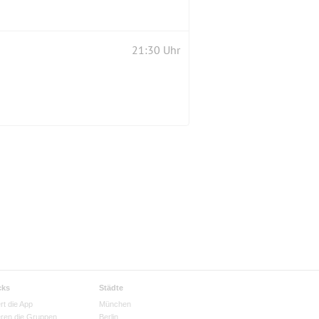
21:30 Uhr
cks
Städte
rt die App
München
eren die Gruppen
Berlin