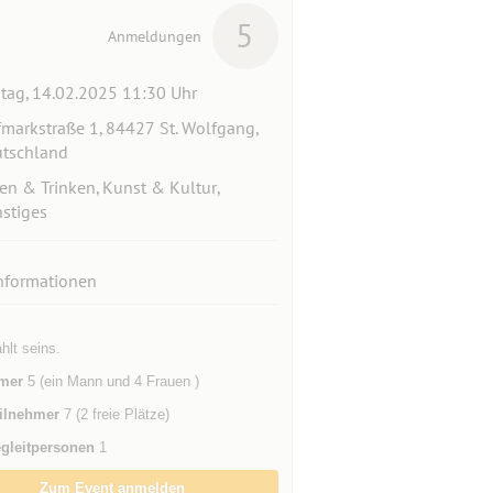
5
Anmeldungen
itag, 14.02.2025 11:30 Uhr
markstraße 1, 84427 St. Wolfgang,
tschland
en & Trinken, Kunst & Kultur,
stiges
nformationen
hlt seins.
mer
5 (ein Mann und 4 Frauen )
ilnehmer
7 (2 freie Plätze)
gleitpersonen
1
Zum Event anmelden