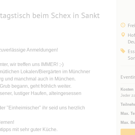
tagstisch beim Schex in Sankt
Fre
Hof
Deu
zuverlässige Anmeldungen!
Ess
Son
er, wir treffen uns IMMER! ;-)
gemütlichen Lokalen/Biergärten im Münchner
Eventi
berg und manchmal auch in München.
rub begann, geht fröhlich weiter.
Kosten
ssener, lustiger Haufen, alteingesessen
Jeder za
Teilneh
der "Einheimischer" ihr seid uns herzlich
Max. Te
lernen!
Max. Be
ipps mit sehr guter Küche.