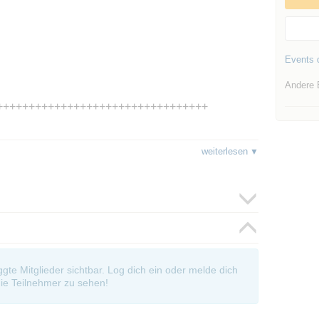
Events d
Andere 
+++++++++++++++++++++++++++++++++
weiterlesen
.............................................................................
oggte Mitglieder sichtbar. Log dich ein oder melde dich
ie Teilnehmer zu sehen!