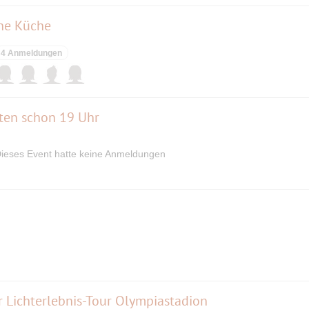
che Küche
inger Str. 2 in Kirchheim bei München, Telefon
4 Anmeldungen
rten schon 19 Uhr
Neufarnerstraße 20, 85646 Purfing
ieses Event hatte keine Anmeldungen
1 Kirchheim bei München
e 8, 85652 Landsham
r Lichterlebnis-Tour Olympiastadion