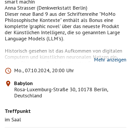
smart machin
Anna Strasser (Denkwerkstatt Berlin)
Dieser neue Band 9 aus der Schriftenreihe "MoMo
Philosophische Kontexte" enthält als Bonus eine
komplette 'graphic novel' über das neueste Produkt
der Künstlichen Intelligenz, die so genannten Large
Language Models (LLM's).
Historisch gesehen ist das Aufkommen von digitalen
Computern und künstlichen neuronalen Netzen ein
Mehr anzeigen
junges Phänomen. Dank der jüngsten Fortschritte in
der generativen KI scheint es, als ob die kulturelle
Mo., 07.10.2024, 20:00 Uhr
Evolution einen wichtigen Wendepunkt erreicht hat, da
es nun möglich ist, diese Maschinen so zu trainieren,
Babylon
dass sie sprachliche Ausgaben produzieren, die für den
Rosa-Luxemburg-Straße 30, 10178 Berlin,
Menschen Sinn ergeben - Ausgaben, die einen
Deutschland
semantischen Inhalt haben könnten. Es stellt sich die
Frage, ob die stolzen Konstrukteure dem
Treffpunkt
prometheischen Ziel, der unbelebten Natur das Feuer
der menschlichen Intelligenz einzuhauchen, nahe
im Saal
gekommen sind. Wie also sollen wir - die „echten“
Menschen - mit dem Einfluss dieser neuen Technologie