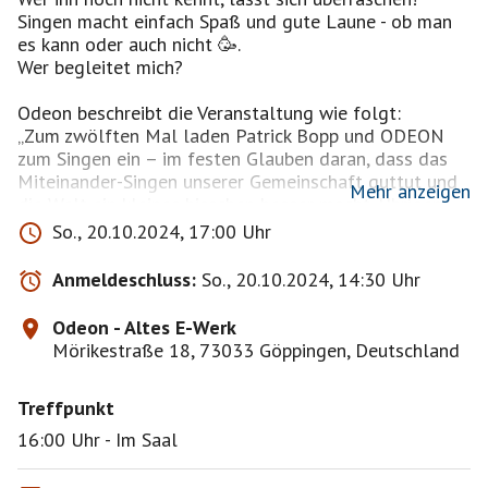
Singen macht einfach Spaß und gute Laune - ob man
es kann oder auch nicht 🥳.
Wer begleitet mich?
Odeon beschreibt die Veranstaltung wie folgt:
„Zum zwölften Mal laden Patrick Bopp und ODEON
zum Singen ein – im festen Glauben daran, dass das
Miteinander-Singen unserer Gemeinschaft guttut und
Mehr anzeigen
die Welt ein kleines bisschen besser macht. Übrigens
ganz unabhängig davon, in welchen Genres wir uns
So., 20.10.2024, 17:00 Uhr
bewegen, ob Schlager, Rock oder Pop, Volks- oder
Kinderlied, Rap oder Ska.
Anmeldeschluss:
So., 20.10.2024, 14:30 Uhr
Es ist ganz einfach: Gesungen wird ohne Noten, der
Text wird auf Leinwand projiziert. Patrick motiviert
Odeon - Altes E-Werk
vom Klavier aus: Er singt vor, parodiert, bietet
Mörikestraße 18, 73033 Göppingen, Deutschland
Begleitstimmen an und badet gemeinsam mit allen im
fetten Vokalsound, der wie von selbst entsteht.“
Treffpunkt
16:00 Uhr - Im Saal