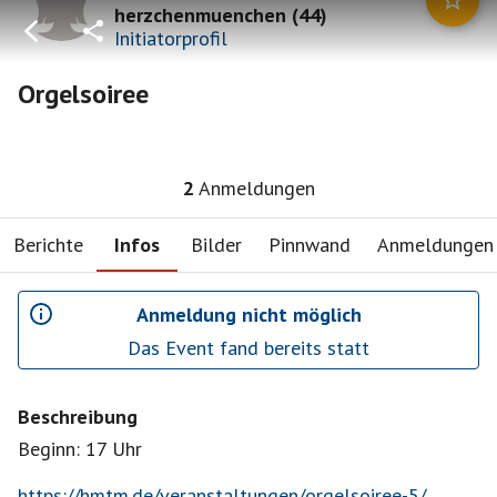
herzchenmuenchen
(
44
)
Initiatorprofil
Orgelsoiree
2
Anmeldungen
Berichte
Infos
Bilder
Pinnwand
Anmeldungen
Anmeldung nicht möglich
Das Event fand bereits statt
Beschreibung
Beginn: 17 Uhr
https://hmtm.de/veranstaltungen/orgelsoiree-5/