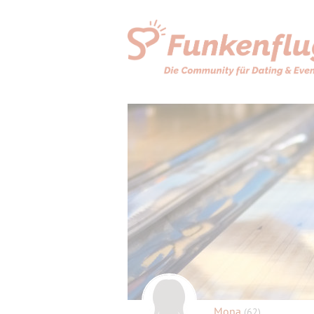
Mona
(62)