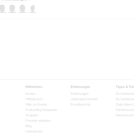
Hilfreiches
Erfahrungen
Tipps & Tri
Kosten
Erfahrungen
So funktionie
Hilfebereich
Liebesgeschichten
So funktioni
Hilfe zu Events
Eventberichte
Date-Ideen 
Funkenflug Netiquette
Partnersuch
Gruppen
Partnersuch
Freunde einladen
Blog
Liebeskram