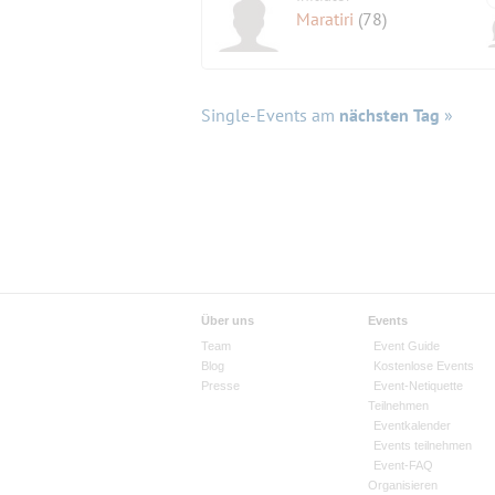
Maratiri
(78)
Single-Events am
nächsten Tag
»
Über uns
Events
Team
Event Guide
Blog
Kostenlose Events
Presse
Event-Netiquette
Teilnehmen
Eventkalender
Events teilnehmen
Event-FAQ
Organisieren