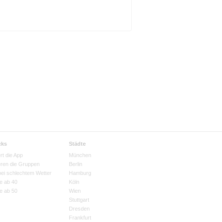
cks
Städte
rt die App
München
eren die Gruppen
Berlin
bei schlechtem Wetter
Hamburg
e ab 40
Köln
e ab 50
Wien
Stuttgart
Dresden
Frankfurt