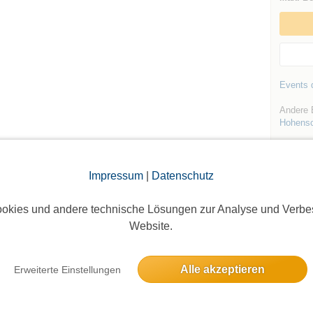
Events d
Andere E
Hohens
Impressum
|
Datenschutz
okies und andere technische Lösungen zur Analyse und Verbe
Website.
Die Bildergalerien sind nur für eingeloggte Mitglieder sichtbar.
Alle akzeptieren
Erweiterte Einstellungen