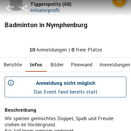
Tiggerspotty
(
68
)
Initiatorprofil
Badminton in Nymphenburg
10
Anmeldungen
|
0
freie Plätze
Berichte
Infos
Bilder
Pinnwand
Anmeldungen
Anmeldung nicht möglich
Das Event fand bereits statt
Beschreibung
Wir spielen gemischtes Doppel, Spaß und Freude
stehen im Vordergrund.
Für Anfänger weniger geeignet.