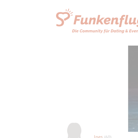
Ines
(60)