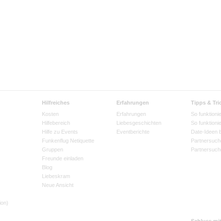
Hilfreiches
Erfahrungen
Tipps & Tri
Kosten
Erfahrungen
So funktionie
Hilfebereich
Liebesgeschichten
So funktioni
Hilfe zu Events
Eventberichte
Date-Ideen 
Funkenflug Netiquette
Partnersuch
Gruppen
Partnersuch
Freunde einladen
Blog
Liebeskram
Neue Ansicht
ion)
Schluss mi