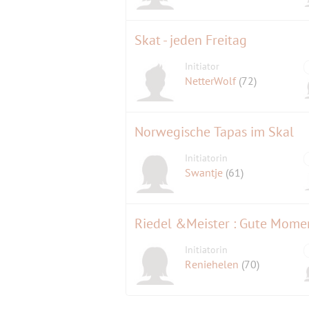
Sie nutzen Live-Performance, Film und
Bestrebungen und haben so lokale u
Skat - jeden Freitag
wiederum die Zusammenarbeit mit ein
begünstigt hat.
Initiator
NetterWolf
(72)
Norwegische Tapas im Skal
Initiatorin
Swantje
(61)
Riedel &Meister : Gute Mome
Initiatorin
Reniehelen
(70)