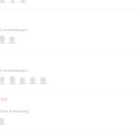
 Fotografie als Vehikel für ihre künstlerischen
nd internationale Anerkennung gefunden, was
er Vielzahl etablierter Kreativer und Kompanien
2 Anmeldungen
5 Anmeldungen
nte
Eine Anmeldung