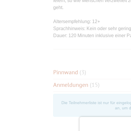
feiern, so wie Menschen verzweifelt z
geht.
Altersempfehlung: 12+
Sprachhinweis: Kein oder sehr gering
Dauer: 120 Minuten inklusive einer 
Hinweis: teilweise Nacktheit, stilis
verhandelt
Karten kaufe ich für uns zusammenhä
Pinnwand
(
3
)
Nach erfolgter Bestätigung schicke ic
Anmeldungen
(15)
Buchung sofortbezahlen muss.
PK 1 = 51,00€ Normalpreis : für euch
Die Teilnehmerliste ist nur für eingel
an, um d
Treffen ist um 19.20-19.30 Uhr im H
( nicht unten an der Kasse !!! )
Beginn : 20.00Uhr