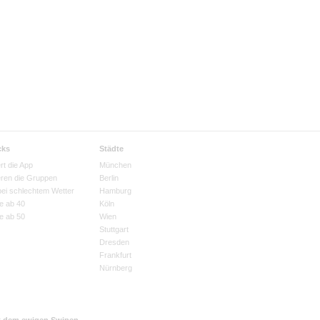
cks
Städte
rt die App
München
eren die Gruppen
Berlin
bei schlechtem Wetter
Hamburg
e ab 40
Köln
e ab 50
Wien
Stuttgart
Dresden
Frankfurt
Nürnberg
t dem ewigen Swipen