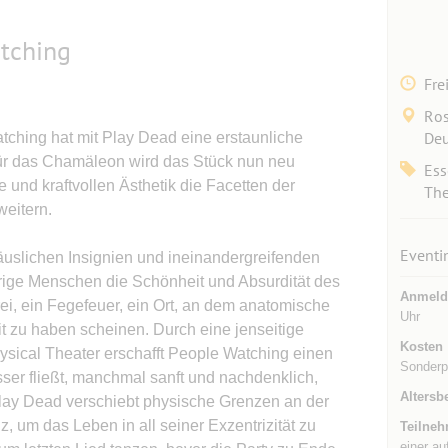
tching
Fre
Ros
Deu
hing hat mit Play Dead eine erstaunliche
 für das Chamäleon wird das Stück nun neu
Ess
e und kraftvollen Ästhetik die Facetten der
The
eitern.
Eventi
uslichen Insignien und ineinandergreifenden
rige Menschen die Schönheit und Absurdität des
Anmeld
i, ein Fegefeuer, ein Ort, an dem anatomische
Uhr
it zu haben scheinen. Durch eine jenseitige
Kosten
ysical Theater erschafft People Watching einen
Sonderpr
ser fließt, manchmal sanft und nachdenklich,
Altersb
Play Dead verschiebt physische Grenzen an der
z, um das Leben in all seiner Exzentrizität zu
Teilneh
einer au