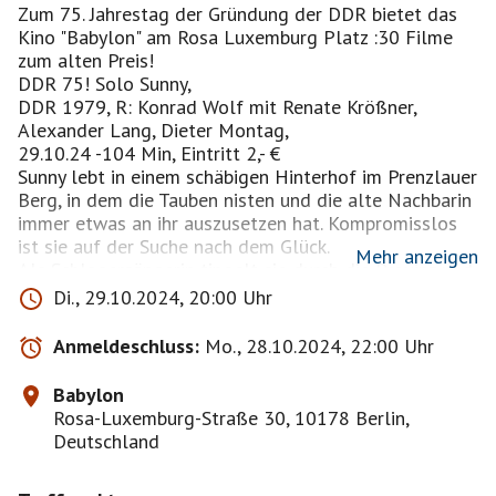
Zum 75. Jahrestag der Gründung der DDR bietet das
Kino "Babylon" am Rosa Luxemburg Platz :30 Filme
zum alten Preis!
DDR 75! Solo Sunny,
DDR 1979, R: Konrad Wolf mit Renate Krößner,
Alexander Lang, Dieter Montag,
29.10.24 -104 Min, Eintritt 2,- €
Sunny lebt in einem schäbigen Hinterhof im Prenzlauer
Berg, in dem die Tauben nisten und die alte Nachbarin
immer etwas an ihr auszusetzen hat. Kompromisslos
ist sie auf der Suche nach dem Glück.
Mehr anzeigen
Als Schlagersängerin tingelt sie durch die Provinz und
lernt so Ralf kennen, einen Philosophen, der
Di., 29.10.2024, 20:00 Uhr
altindische Musik hört und das passende Hemd dazu
trägt. Auf der Stelle verliebt sich Sunny in den stillen
Anmeldeschluss:
Mo., 28.10.2024, 22:00 Uhr
Mann, aber ihr Hinterhofglück ist nicht von langer
Dauer. Auch ihre Band wirft sie raus. Doch Sunny lässt
Babylon
sich nicht verbiegen…
Rosa-Luxemburg-Straße 30, 10178 Berlin,
Renate Krößner erhielt für ihre Rolle 1980 einen
Deutschland
Silbernen Bären der Berlinale. Die Sunny war nicht nur
für eine Generation von Frauen stilprägend. Mit toller